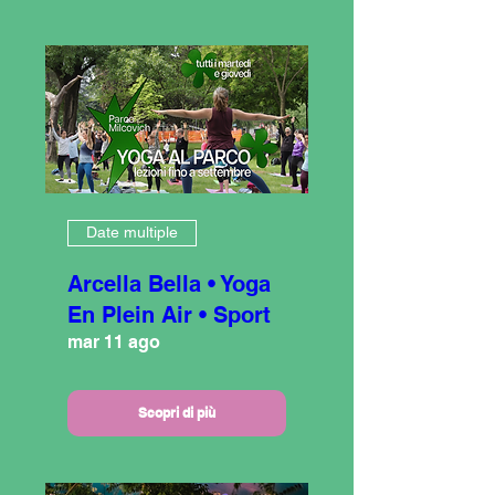
Date multiple
Arcella Bella • Yoga
En Plein Air • Sport
mar 11 ago
Scopri di più