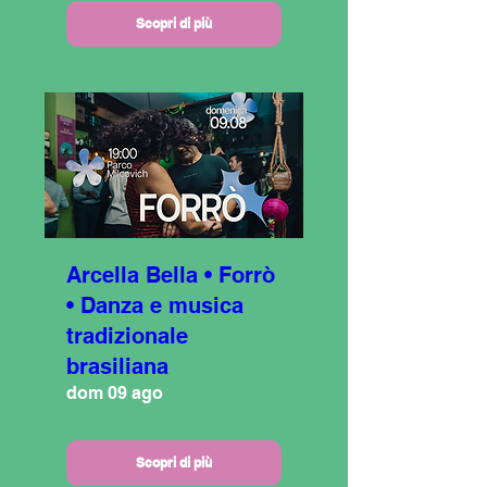
Scopri di più
Arcella Bella • Forrò
• Danza e musica
tradizionale
brasiliana
dom 09 ago
Scopri di più