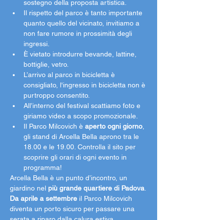
sostegno della proposta artistica. 
Il rispetto del parco è tanto importante 
quanto quello del vicinato, invitiamo a 
non fare rumore in prossimità degli 
ingressi. 
È vietato introdurre bevande, lattine, 
bottiglie, vetro. 
L’arrivo al parco in bicicletta è 
consigliato, l'ingresso in bicicletta non è 
purtroppo consentito. 
All’interno del festival scattiamo foto e 
giriamo video a scopo promozionale.
Il Parco Milcovich è 
aperto ogni giorno
, 
gli stand di Arcella Bella aprono tra le 
18.00 e le 19.00. Controlla il sito per 
scoprire gli orari di ogni evento in 
programma!
Arcella Bella è un punto d’incontro, un 
giardino nel 
più grande quartiere di Padova
.
Da aprile a settembre 
il Parco Milcovich 
diventa un porto sicuro per passare una 
serata a riparo dalla calura estiva 