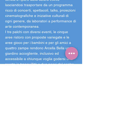
lasciandosi trasportare da un programma 
ricco di concerti, spettacoli, talks, proiezioni 
cinematografiche e iniziative culturali di 
ogni genere, da laboratori a performance di 
arte contemporanea.
I tre palchi con diversi eventi, le cinque 
aree ristoro con proposte variegate e le 
aree gioco per i bambini e per gli amici a 
quattro zampe rendono Arcella Bella un 
giardino accogliente, inclusivo ed 
accessibile a chiunque voglia godersi una 
serata in tranquillità a due passi dal centro.
Grazie alla 
collaborazione con le 
associazioni e le comunità 
che popolano il 
nostro quartiere, il menù del parco non 
offre solo il classico panino da festival, ma 
propone piatti etnici, affiancati a piatti della 
tradizione italiana e veneta e alla 
pizza
 de Il 
Voglia Di, mentre per l’aperitivo o per il 
cocktail del dopo cena ci sono i 
chioschi
 di 
Arcella Bella e di Versi Ribelli. La Yarda 