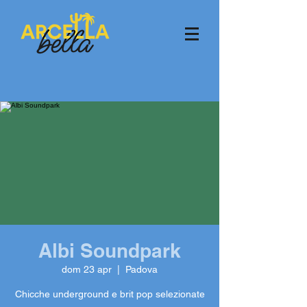
Albi Soundpark
dom 23 apr
  |  
Padova
Chicche underground e brit pop selezionate