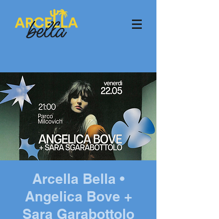
Arcella Bella •
Angelica Bove +
Sara Garabottolo