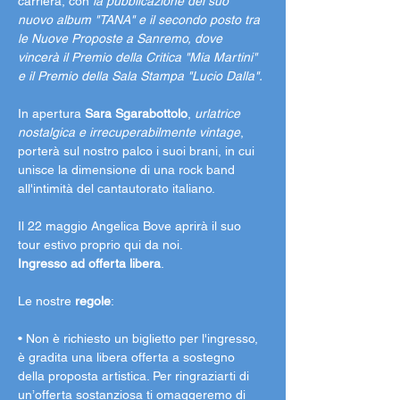
carriera, con 
la pubblicazione del suo 
nuovo album "TANA" e il secondo posto tra 
le Nuove Proposte a Sanremo, dove 
vincerà il Premio della Critica "Mia Martini" 
e il Premio della Sala Stampa "Lucio Dalla".
In apertura
 Sara Sgarabottolo
, 
urlatrice 
nostalgica e irrecuperabilmente vintage
, 
porterà sul nostro palco i suoi brani, in cui 
unisce la dimensione di una rock band 
all'intimità del cantautorato italiano.
Il 22 maggio Angelica Bove aprirà il suo 
tour estivo proprio qui da noi.
Ingresso ad offerta libera
.
Le nostre 
regole
:
• Non è richiesto un biglietto per l'ingresso, 
è gradita una libera offerta a sostegno 
della proposta artistica. Per ringraziarti di 
un’offerta sostanziosa ti omaggeremo di 