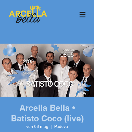
Arcella Bella •
Batisto Coco (live)
ven 08 mag
  |  
Padova