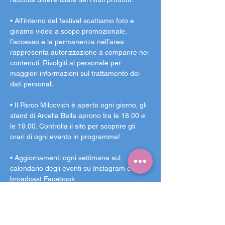
• All’interno del festival scattiamo foto e 
giriamo video a scopo promozionale, 
l’accesso e la permanenza nell’area 
rappresenta autorizzazione a comparire nei 
contenuti. Rivolgiti al personale per 
maggiori informazioni sul trattamento dei 
dati personali.
• Il Parco Milcovich è aperto ogni giorno, gli 
stand di Arcella Bella aprono tra le 18.00 e 
le 19.00. Controlla il sito per scoprire gli 
orari di ogni evento in programma!
• Aggiornamenti ogni settimana sul 
calendario degli eventi su Instagram e sul 
broadcast Facebook.
Arcella Bella è un punto d’incontro, un 
giardino nel più grande quartiere di 
Padova: quella del 2026 è l'ottava edizione. 