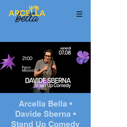
Arcella Bella •
Davide Sberna •
Stand Up Comedy