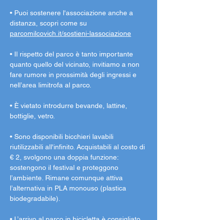
• Puoi sostenere l'associazione anche a 
distanza, scopri come su 
parcomilcovich.it/sostieni-lassociazione
• Il rispetto del parco è tanto importante 
quanto quello del vicinato, invitiamo a non 
fare rumore in prossimità degli ingressi e 
nell’area limitrofa al parco.
• È vietato introdurre bevande, lattine, 
bottiglie, vetro.
• Sono disponibili bicchieri lavabili 
riutilizzabili all'infinito. Acquistabili al costo di 
€ 2, svolgono una doppia funzione: 
sostengono il festival e proteggono 
l’ambiente. Rimane comunque attiva 
l’alternativa in PLA monouso (plastica 
biodegradabile).
• L’arrivo al parco in bicicletta è consigliato, 