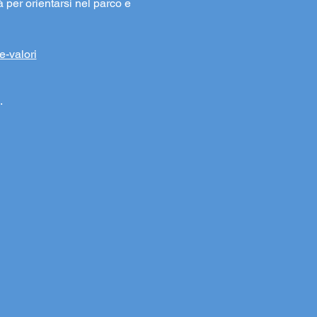
à per orientarsi nel parco e 
e-valori
.