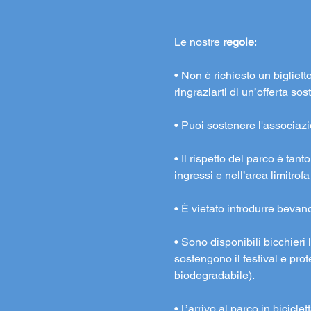
Le nostre 
regole
:
• Non è richiesto un bigliett
ringraziarti di un’offerta s
• Puoi sostenere l'associaz
• Il rispetto del parco è tan
ingressi e nell’area limitrofa
• È vietato introdurre bevande
• Sono disponibili bicchieri l
sostengono il festival e pr
biodegradabile).
• L’arrivo al parco in bicicle