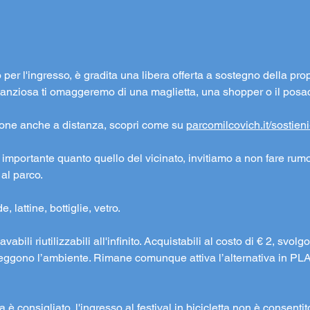
o per l'ingresso, è gradita una libera offerta a sostegno della prop
ostanziosa ti omaggeremo di una maglietta, una shopper o il posa
ione anche a distanza, scopri come su 
parcomilcovich.it/sostien
to importante quanto quello del vicinato, invitiamo a non fare rumo
 al parco.
, lattine, bottiglie, vetro.
avabili riutilizzabili all'infinito. Acquistabili al costo di € 2, svo
oteggono l’ambiente. Rimane comunque attiva l’alternativa in PL
tta è consigliato, l'ingresso al festival in bicicletta non è consenti