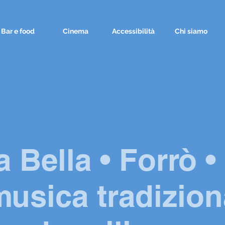
Bar e food
Cinema
Accessibilità
Chi siamo
a Bella • Forrò 
musica tradizion