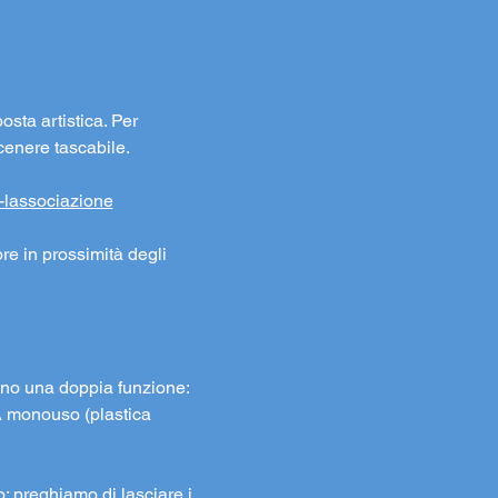
osta artistica. Per 
cenere tascabile.
i-lassociazione
re in prossimità degli 
lgono una doppia funzione: 
A monouso (plastica 
to: preghiamo di lasciare i 