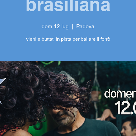
brasiliana
dom 12 lug
  |  
Padova
vieni e buttati in pista per ballare il forrò