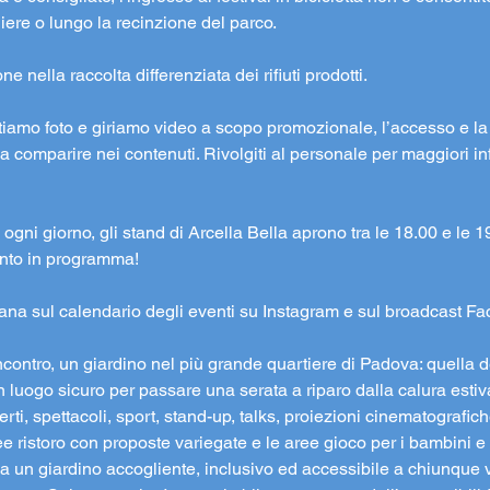
liere o lungo la recinzione del parco.
 nella raccolta differenziata dei rifiuti prodotti.
cattiamo foto e giriamo video a scopo promozionale, l’accesso e 
 comparire nei contenuti. Rivolgiti al personale per maggiori in
ogni giorno, gli stand di Arcella Bella aprono tra le 18.00 e le 19.
vento in programma!
ana sul calendario degli eventi su Instagram e sul broadcast F
ncontro, un giardino nel più grande quartiere di Padova: quella de
n luogo sicuro per passare una serata a riparo dalla calura estiva
i, spettacoli, sport, stand-up, talks, proiezioni cinematografiche 
e ristoro con proposte variegate e le aree gioco per i bambini e p
 un giardino accogliente, inclusivo ed accessibile a chiunque v