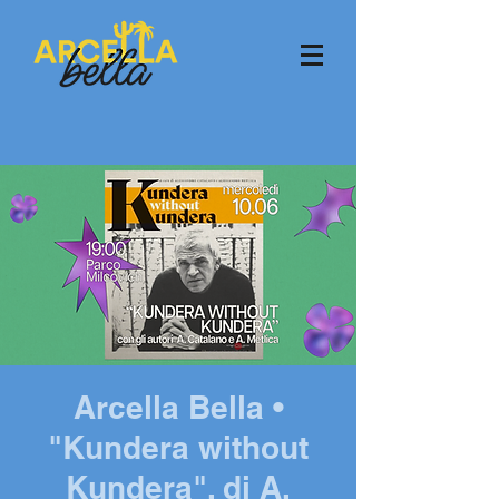
Arcella Bella •
"Kundera without
Kundera", di A.