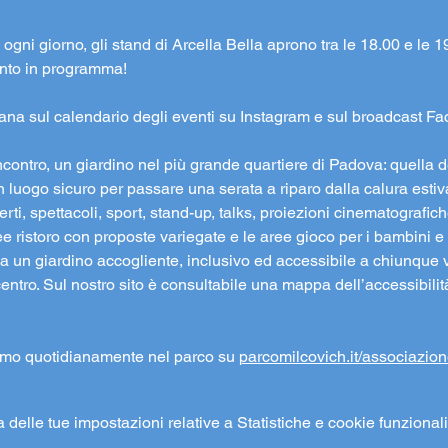
ogni giorno, gli stand di Arcella Bella aprono tra le 18.00 e le 19.
vento in programma!
ana sul calendario degli eventi su Instagram e sul broadcast F
ncontro, un giardino nel più grande quartiere di Padova: quella de
n luogo sicuro per passare una serata a riparo dalla calura estiva
i, spettacoli, sport, stand-up, talks, proiezioni cinematografiche 
e ristoro con proposte variegate e le aree gioco per i bambini e p
 un giardino accogliente, inclusivo ed accessibile a chiunque v
centro. Sul nostro sito è consultabile una mappa dell’accessibilit
amo quotidianamente nel parco su 
parcomilcovich.it/associazion
elle tue impostazioni relative a Statistiche e cookie funzionali