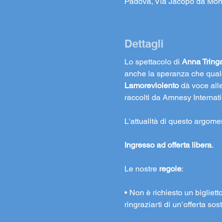
Padova, Via Jacopo da Mon
Dettagli
Lo spettacolo di 
Anna Tringa
anche la speranza che qualc
Lamoreviolento 
dà voce alle
raccolti da Amnesy Internati
L'attualità di questo argomen
Ingresso ad offerta libera
.
Le nostre 
regole
:
• Non è richiesto un bigliett
ringraziarti di un’offerta s