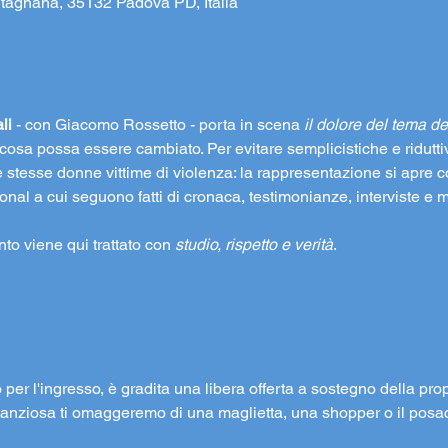
tagnana, 35132 Padova PD, Italia
li
 - con Giacomo Rossetto - porta in scena 
il dolore del tema d
osa possa essere cambiato. Per evitare semplicistiche e ridutti
 stesse donne vittime di violenza: la rappresentazione si apre c
onal a cui seguono fatti di cronaca, testimonianze, interviste e 
to viene qui trattato con 
studio, rispetto e verità
. 
o per l'ingresso, è gradita una libera offerta a sostegno della prop
ostanziosa ti omaggeremo di una maglietta, una shopper o il posa