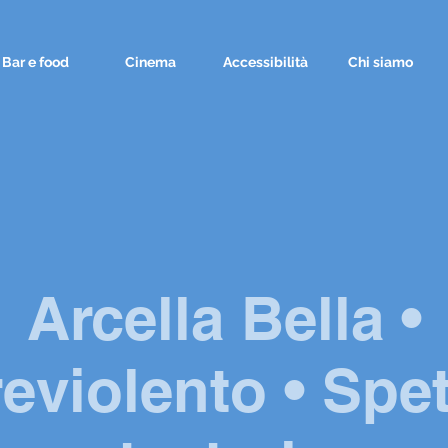
Bar e food
Cinema
Accessibilità
Chi siamo
Arcella Bella •
violento • Spe