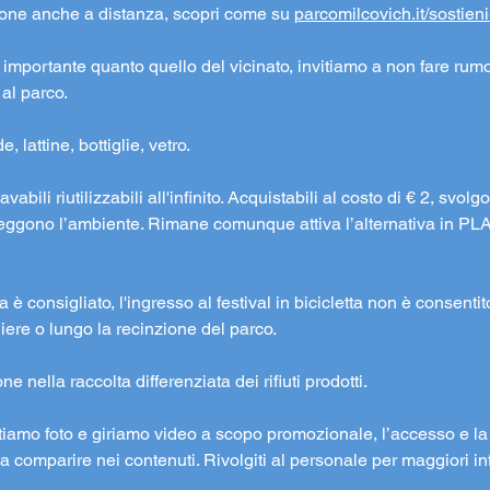
ione anche a distanza, scopri come su 
parcomilcovich.it/sostien
to importante quanto quello del vicinato, invitiamo a non fare rumo
 al parco.
, lattine, bottiglie, vetro.
avabili riutilizzabili all'infinito. Acquistabili al costo di € 2, svo
oteggono l’ambiente. Rimane comunque attiva l’alternativa in PL
tta è consigliato, l'ingresso al festival in bicicletta non è consenti
liere o lungo la recinzione del parco.
 nella raccolta differenziata dei rifiuti prodotti.
cattiamo foto e giriamo video a scopo promozionale, l’accesso e 
 comparire nei contenuti. Rivolgiti al personale per maggiori in