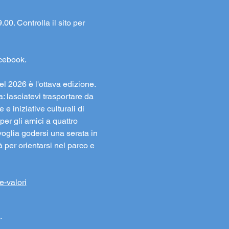
00. Controlla il sito per 
acebook.
l 2026 è l'ottava edizione. 
: lasciatevi trasportare da 
e iniziative culturali di 
er gli amici a quattro 
oglia godersi una serata in 
à per orientarsi nel parco e 
e-valori
.