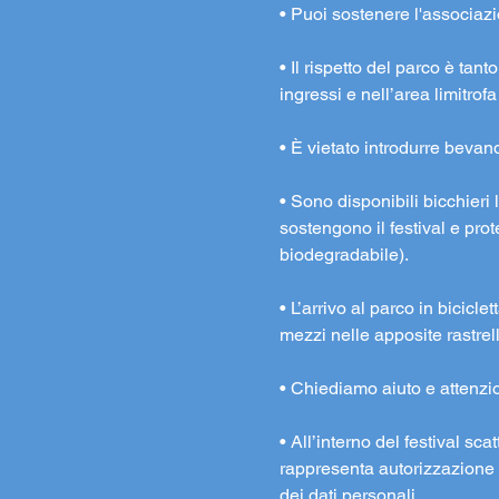
• Puoi sostenere l'associaz
• Il rispetto del parco è tan
ingressi e nell’area limitrofa
• È vietato introdurre bevande
• Sono disponibili bicchieri l
sostengono il festival e pr
biodegradabile).
• L’arrivo al parco in bicicle
mezzi nelle apposite rastrel
• Chiediamo aiuto e attenzione
• All’interno del festival s
rappresenta autorizzazione a
dei dati personali.