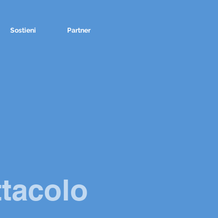
Sostieni
Partner
ttacolo