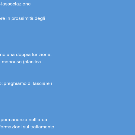
i-lassociazione
re in prossimità degli 
lgono una doppia funzione: 
A monouso (plastica 
to: preghiamo di lasciare i 
la permanenza nell’area 
formazioni sul trattamento 