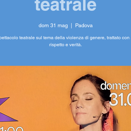
teatrale
dom 31 mag
  |  
Padova
ettacolo teatrale sul tema della violenza di genere, trattato con 
rispetto e verità.