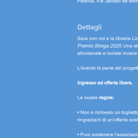
Padova, Via Jacopo da Mon
Dettagli
Sarà con noi e la libreria Li
Premio Strega 2025
. Una s
allontanate e isolate invece 
L'evento fa parte del prog
Ingresso ad offerta libera
.
Le nostre 
regole
:
• Non è richiesto un bigliett
ringraziarti di un’offerta s
• Puoi sostenere l'associaz