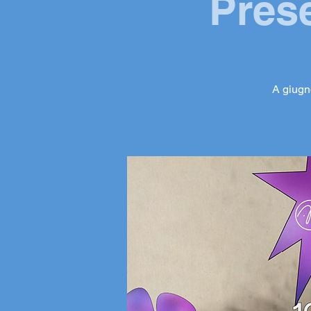
Pres
A giugno