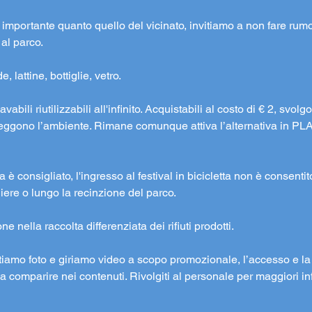
to importante quanto quello del vicinato, invitiamo a non fare rumo
 al parco.
, lattine, bottiglie, vetro.
avabili riutilizzabili all'infinito. Acquistabili al costo di € 2, svo
oteggono l’ambiente. Rimane comunque attiva l’alternativa in PL
tta è consigliato, l'ingresso al festival in bicicletta non è consenti
liere o lungo la recinzione del parco.
 nella raccolta differenziata dei rifiuti prodotti.
cattiamo foto e giriamo video a scopo promozionale, l’accesso e 
 comparire nei contenuti. Rivolgiti al personale per maggiori in