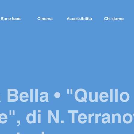
Bar e food
Cinema
Accessibilità
Chi siamo
a Bella • "Quello
te", di N. Terrano