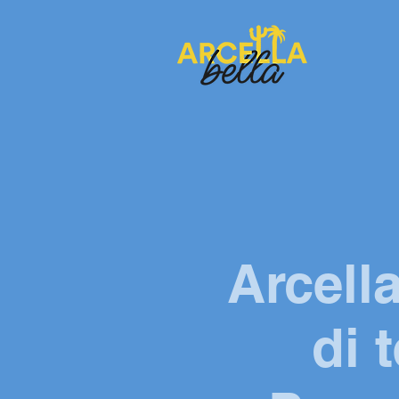
Arcell
di 