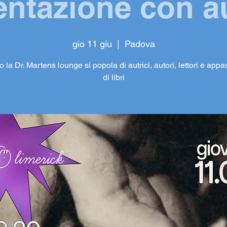
entazione con au
gio 11 giu
  |  
Padova
 la Dr. Martens lounge si popola di autrici, autori, lettori e app
di libri