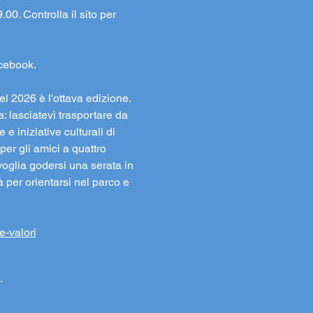
00. Controlla il sito per 
acebook.
l 2026 è l'ottava edizione. 
: lasciatevi trasportare da 
e iniziative culturali di 
er gli amici a quattro 
oglia godersi una serata in 
à per orientarsi nel parco e 
e-valori
.