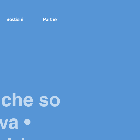
Sostieni
Partner
 che so
va •