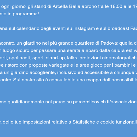
ogni giorno, gli stand di Arcella Bella aprono tra le 18.00 e le 19.
vento in programma!
ana sul calendario degli eventi su Instagram e sul broadcast F
ncontro, un giardino nel più grande quartiere di Padova: quella de
n luogo sicuro per passare una serata a riparo dalla calura estiva
i, spettacoli, sport, stand-up, talks, proiezioni cinematografiche 
e ristoro con proposte variegate e le aree gioco per i bambini e p
 un giardino accogliente, inclusivo ed accessibile a chiunque v
centro. Sul nostro sito è consultabile una mappa dell’accessibilit
amo quotidianamente nel parco su 
parcomilcovich.it/associazion
elle tue impostazioni relative a Statistiche e cookie funzionali