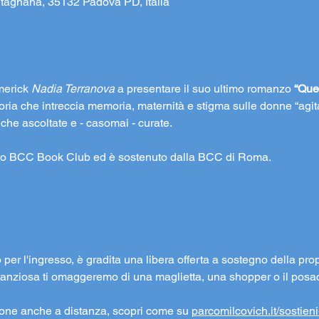
tagnana, 35132 Padova PD, Italia
merick 
Nadia Terranova
 a presentare il suo ultimo romanzo 
“Quel
toria che intreccia memoria, maternità e stigma sulle donne “agit
che ascoltate e - casomai - curate. 
etto BCC Book Club ed è sostenuto dalla BCC di Roma.
o per l'ingresso, è gradita una libera offerta a sostegno della prop
ostanziosa ti omaggeremo di una maglietta, una shopper o il posa
ione anche a distanza, scopri come su 
parcomilcovich.it/sostien