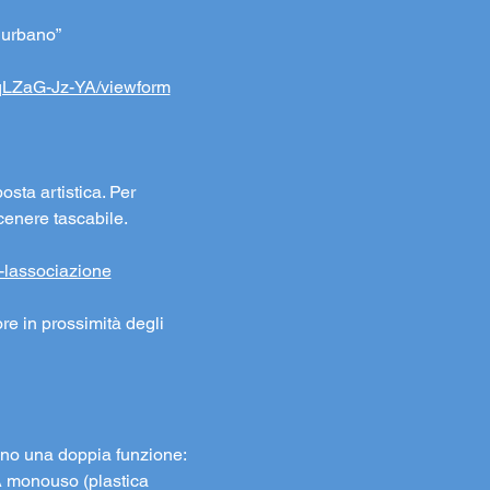
a urbano”
qLZaG-Jz-YA/viewform
osta artistica. Per 
cenere tascabile.
i-lassociazione
re in prossimità degli 
lgono una doppia funzione: 
A monouso (plastica 