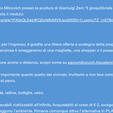
o Milcovich presso la scultura di Gianluigi Zeni “Il gioquilibrist
ila il modulo: 
forms/d/e/1FAIpQLSebIKQ2xjMblMVIUpoSI0Slv1LuqmuTZ_jn578
o per l'ingresso, è gradita una libera offerta a sostegno della prop
ostanziosa ti omaggeremo di una maglietta, una shopper o il posa
ione anche a distanza, scopri come su 
parcomilcovich.it/sostien
to importante quanto quello del vicinato, invitiamo a non fare rumo
 al parco.
, lattine, bottiglie, vetro.
avabili riutilizzabili all'infinito. Acquistabili al costo di € 2, svo
oteggono l’ambiente. Rimane comunque attiva l’alternativa in PL