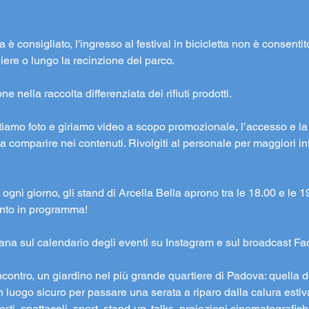
tta è consigliato, l'ingresso al festival in bicicletta non è consenti
liere o lungo la recinzione del parco.
 nella raccolta differenziata dei rifiuti prodotti.
cattiamo foto e giriamo video a scopo promozionale, l’accesso e 
 comparire nei contenuti. Rivolgiti al personale per maggiori in
ogni giorno, gli stand di Arcella Bella aprono tra le 18.00 e le 19.
vento in programma!
ana sul calendario degli eventi su Instagram e sul broadcast F
ncontro, un giardino nel più grande quartiere di Padova: quella de
n luogo sicuro per passare una serata a riparo dalla calura estiva
i, spettacoli, sport, stand-up, talks, proiezioni cinematografiche 