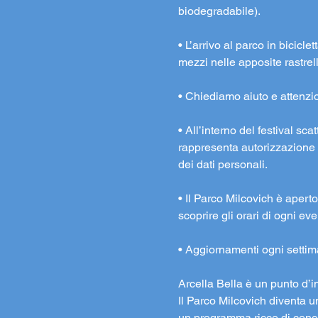
biodegradabile).
• L’arrivo al parco in bicicle
mezzi nelle apposite rastrel
• Chiediamo aiuto e attenzione
• All’interno del festival s
rappresenta autorizzazione a
dei dati personali.
• Il Parco Milcovich è aperto 
scoprire gli orari di ogni e
• Aggiornamenti ogni settim
Arcella Bella è un punto d’i
Il Parco Milcovich diventa u
un programma ricco di concert