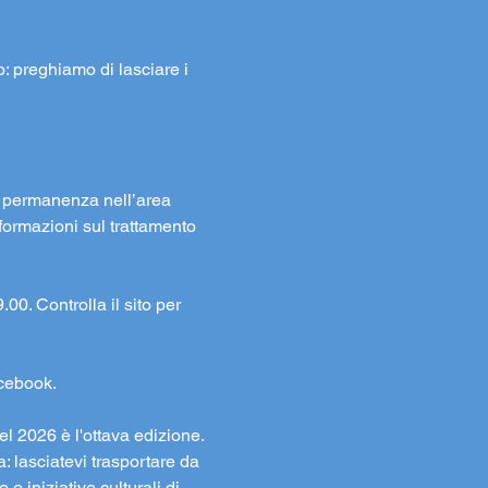
to: preghiamo di lasciare i 
la permanenza nell’area 
formazioni sul trattamento 
00. Controlla il sito per 
acebook.
l 2026 è l'ottava edizione. 
: lasciatevi trasportare da 
e iniziative culturali di 