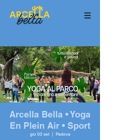
Arcella Bella • Yoga
En Plein Air • Sport
gio 03 set
  |  
Padova