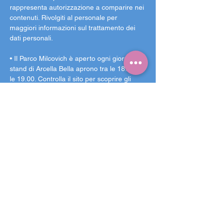
rappresenta autorizzazione a comparire nei 
contenuti. Rivolgiti al personale per 
maggiori informazioni sul trattamento dei 
dati personali.
• Il Parco Milcovich è aperto ogni giorno, gli 
stand di Arcella Bella aprono tra le 18.00 e 
le 19.00. Controlla il sito per scoprire gli 
orari di ogni evento in programma!
• Aggiornamenti ogni settimana sul 
calendario degli eventi su Instagram e sul 
broadcast Facebook.
Arcella Bella è un punto d’incontro, un 
giardino nel più grande quartiere di 
Padova: quella del 2026 è l'ottava edizione. 
Il Parco Milcovich diventa un luogo sicuro 
per passare una serata a riparo dalla 
calura estiva: lasciatevi trasportare da un 
programma ricco di concerti, spettacoli, 