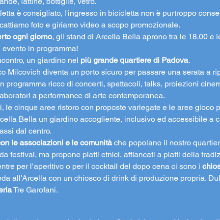
nde, lattine, bottiglie, vetro. 
cletta è consigliato, l'ingresso in bicicletta non è purtroppo consen
l scattiamo foto e giriamo video a scopo promozionale.
rto ogni giorno
, gli stand di Arcella Bella aprono tra le 18.00 e le
ni evento in programma!
ncontro, un giardino nel 
più grande quartiere di Padova
.
co Milcovich diventa un porto sicuro per passare una serata a rip
n programma ricco di concerti, spettacoli, talks, proiezioni cinem
 laboratori a performance di arte contemporanea.
ti, le cinque aree ristoro con proposte variegate e le aree gioco p
ella Bella un giardino accogliente, inclusivo ed accessibile a 
assi dal centro.
on le associazioni e le comunità 
che popolano il nostro quartier
da festival, ma propone piatti etnici, affiancati a piatti della trad
entre per l’aperitivo o per il cocktail del dopo cena ci sono i 
chio
da all'Arcella con un chiosco di drink di produzione propria. Dul
eria
 Tre Garofani.