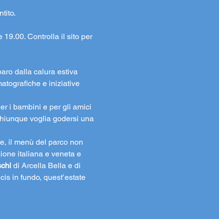
tito. 
 19.00. Controlla il sito per 
aro dalla calura estiva 
atografiche e iniziative 
er i bambini e per gli amici 
chiunque voglia godersi una 
e, il menù del parco non 
izione italiana e veneta e 
schi
 di Arcella Bella e di 
cis in fundo, quest’estate 