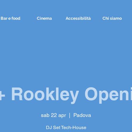
Bar e food
Cinema
Accessibilità
Chi siamo
+ Rookley Open
sab 22 apr
  |  
Padova
DJ Set Tech-House