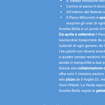
È vietato introdurre beva
L’arrivo al parco in bici
All’interno del festiva
Il Parco Milcovich è 
ape
scoprire gli orari di og
Arcella Bella è un punto d’i
Da aprile a settembre 
il Par
lasciandosi trasportare da u
culturali di ogni genere, da
I tre palchi con diversi even
a quattro zampe rendono Arc
serata in tranquillità a due p
Grazie alla 
collaborazione c
offre solo il classico panino 
alla 
pizza
 de Il Voglia Di, m
Versi Ribelli. La Yarda appro
Arcella Bella ospita la 
gelat