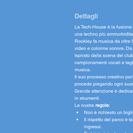
Dettagli
La Tech-House è la fusione di
una techno più ammorbidita,
Rookley fa musica da oltre 5
video e colonne sonore. Da a
Ispirato dalla scena dei clu
campionamenti vocali e tagli 
musica.
Il suo processo creativo par
procede piegando ogni suon
Grande attenzione è dedicat
in strumenti.
Le nostre 
regole
:
Non è richiesto un biglie
Il rispetto del parco è 
ingressi. 