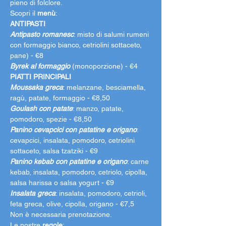
pieno di folclore.
Scopri il 
menù
:
ANTIPASTI
Antipasto romanesc
: misto di salumi rumeni 
con formaggio bianco, cetriolini sottaceto, 
pane) - €8
Byrek al formaggio
 (monoporzione) - €4
PIATTI PRINCIPALI
Moussaka greca
: melanzane, besciamella, 
ragù, patate, formaggio - €8,50
Goulash con patate
: manzo, patate, 
pomodoro, spezie - €8,50
Panino cevapcici con patatine e origano
: 
cevapcici, insalata, pomodoro, cetriolini 
sottaceto, salsa tzatziki - €9
Panino kebab con patatine e origano
: carne 
kebab, insalata, pomodoro, cetriolo, cipolla, 
salsa harissa o salsa yogurt - €9
Insalata greca
: insalata, pomodoro, cetrioli, 
feta greca, olive, cipolla, origano - €7,5
Non è necessaria prenotazione.
Le nostre 
regole
: