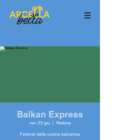
Balkan Express
ven 23 giu
  |  
Padova
Festival della cucina balcanica