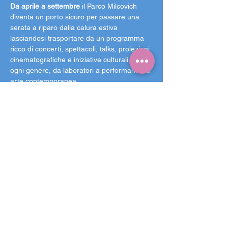
Da aprile a settembre 
il Parco Milcovich 
diventa un porto sicuro per passare una 
serata a riparo dalla calura estiva 
lasciandosi trasportare da un programma 
ricco di concerti, spettacoli, talks, proiezioni 
cinematografiche e iniziative culturali di 
ogni genere, da laboratori a performance di 
arte contemporanea.
I tre palchi con diversi eventi, le cinque 
aree ristoro con proposte variegate e le 
aree gioco per i bambini e per gli amici a 
quattro zampe rendono Arcella Bella un 
giardino accogliente, inclusivo ed 
accessibile a chiunque voglia godersi una 
serata in tranquillità a due passi dal centro.
Grazie alla 
collaborazione con le 
associazioni e le comunità 
che popolano il 
nostro quartiere, il menù del parco non 
offre solo il classico panino da festival, ma 
propone piatti etnici, affiancati a piatti della 
tradizione italiana e veneta e alla 
pizza
 de Il 