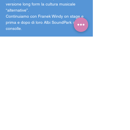
versione long form la cultura musicale 
“alternative”.

Continuiamo con Franek Windy on stage e 
prima e dopo di loro Albi SoundPark in 
consolle.
Arcella Bella è un punto d’incontro
. Un 
giardino estivo aperto tutti i giorni per tutta 
l’estate al Parco Milcovich,
 nel più grande 
quartiere di Padova
. Il rispetto del parco è 
tanto importante quanto quello del vicinato, 
invitiamo a non fare rumore in prossimità 
degli ingressi. È vietato introdurre vetro, 
bevande e alimenti. L’arrivo al parco in 
bicicletta è consigliato, l'ingresso in 
bicicletta non è purtroppo consentito. Come 
sempre,
 l'ingresso è ad offerta libera!