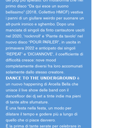
del pop più spietato. Un mutaforma che nel 
primo disco “Da qui esce un suono 
bellissimo” (2018, Collettivo HMCF) vestiva 
i panni di un giullare weirdo per suonare un 
alt-punk ironico e sghembo. Dopo una 
manciata di singoli da finto cantautore usciti 
nel 2020, 'rocknroll' e 'Piante da tavolo' nel 
nuovo disco “POUR PARLER”, in uscita in 
primavera 2022 e anticipato dai singoli 
'REPEAT' e 'DICIANNOVE', il coefficiente di 
difficoltà cresce: nove mood 
completamente diversi fra loro accomunati 
solamente dallo stesso creatore.
𝗗𝗔𝗡𝗖𝗘 𝗧𝗢 𝗧𝗛𝗘 𝗨𝗡𝗗𝗘𝗥𝗚𝗥𝗢𝗨𝗡𝗗 è 
un nuovo happening di Arcella Bella che 
unisce il live show delle band con il 
dancefloor dei dj set a tinte indie ma pieni 
di tante altre sfumature.

È una festa nella festa, un modo per 
dilatare il tempo e godere più a lungo di 
quello che ci piace davvero.

È la prima di tante serate per celebrare in 