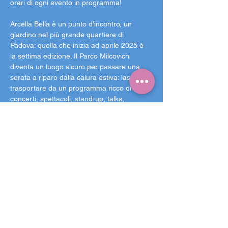
orari di ogni evento in programma!
Arcella Bella è un punto d’incontro, un 
giardino nel più grande quartiere di 
Padova: quella che inizia ad aprile 2025 è 
la settima edizione. Il Parco Milcovich 
diventa un luogo sicuro per passare una 
serata a riparo dalla calura estiva: lasciatevi 
trasportare da un programma ricco di 
concerti, spettacoli, stand-up, talks, 
proiezioni cinematografiche e iniziative 
culturali di ogni genere.
Due palchi, cinque aree ristoro con 
proposte variegate e le aree gioco per i 
bambini e per gli amici a quattro zampe 
rendono Arcella Bella un giardino 
accogliente, inclusivo ed accessibile a 
chiunque voglia godersi una serata in 
tranquillità a due passi dal centro. Sul 
nostro sito è consultabile una mappa 
dell’accessibilità, per orientarsi nel parco e 