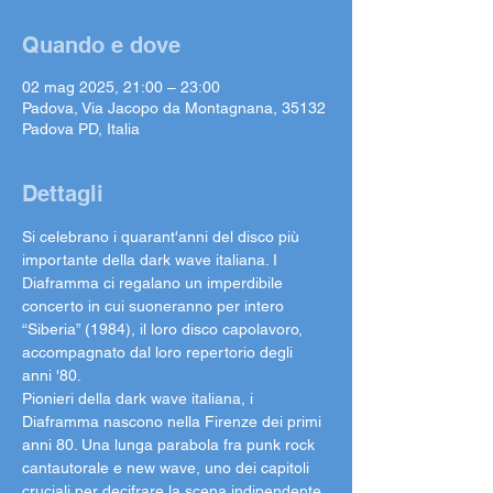
Quando e dove
02 mag 2025, 21:00 – 23:00
Padova, Via Jacopo da Montagnana, 35132
Padova PD, Italia
Dettagli
Si celebrano i quarant'anni del disco più 
importante della dark wave italiana. I 
Diaframma ci regalano un imperdibile 
concerto in cui suoneranno per intero 
“Siberia” (1984), il loro disco capolavoro, 
accompagnato dal loro repertorio degli 
anni '80.
Pionieri della dark wave italiana, i 
Diaframma nascono nella Firenze dei primi 
anni 80. Una lunga parabola fra punk rock 
cantautorale e new wave, uno dei capitoli 
cruciali per decifrare la scena indipendente 