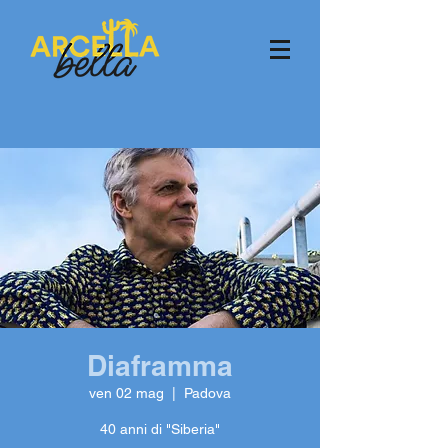
Diaframma
ven 02 mag
  |  
Padova
40 anni di "Siberia"