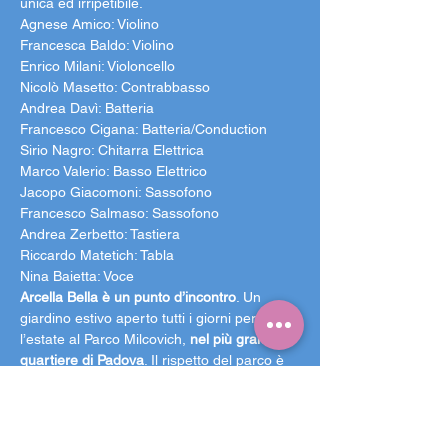
unica ed irripetibile.
Agnese Amico: Violino
Francesca Baldo: Violino
Enrico Milani: Violoncello
Nicolò Masetto: Contrabbasso
Andrea Davì: Batteria
Francesco Cigana: Batteria/Conduction
Sirio Nagro: Chitarra Elettrica
Marco Valerio: Basso Elettrico
Jacopo Giacomoni: Sassofono
Francesco Salmaso: Sassofono
Andrea Zerbetto: Tastiera
Riccardo Matetich: Tabla
Nina Baietta: Voce
Arcella Bella è un punto d’incontro
. Un 
giardino estivo aperto tutti i giorni per tutta 
l’estate al Parco Milcovich,
 nel più grande 
quartiere di Padova
. Il rispetto del parco è 
tanto importante quanto quello del vicinato, 
invitiamo a non fare rumore in prossimità 
degli ingressi. È vietato introdurre vetro, 
bevande e alimenti. L’arrivo al parco in 