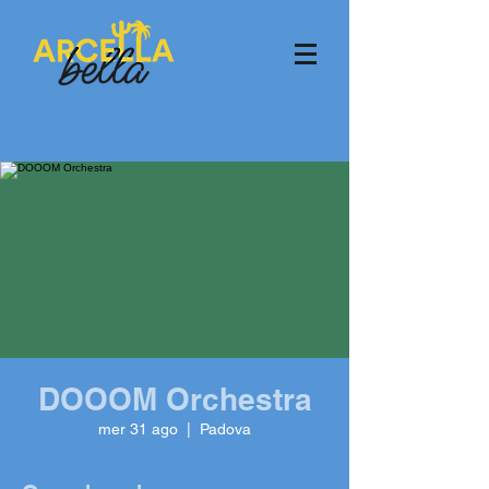
DOOOM Orchestra
mer 31 ago
  |  
Padova