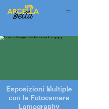
Esposizioni Multiple
con le Fotocamere
Lomography