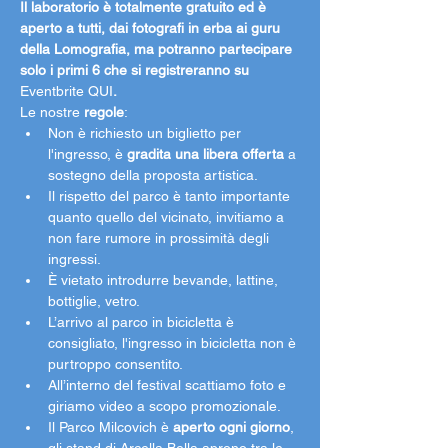
Il laboratorio è totalmente gratuito ed è 
aperto a tutti, dai fotografi in erba ai guru 
della Lomografia, ma potranno partecipare 
solo i primi 6 che si registreranno su 
Eventbrite QUI
. 
Le nostre 
regole
:
Non è richiesto un biglietto per 
l'ingresso, è 
gradita una libera offerta
 a 
sostegno della proposta artistica. 
Il rispetto del parco è tanto importante 
quanto quello del vicinato, invitiamo a 
non fare rumore in prossimità degli 
ingressi. 
È vietato introdurre bevande, lattine, 
bottiglie, vetro. 
L’arrivo al parco in bicicletta è 
consigliato, l'ingresso in bicicletta non è 
purtroppo consentito. 
All’interno del festival scattiamo foto e 
giriamo video a scopo promozionale.
Il Parco Milcovich è 
aperto ogni giorno
, 