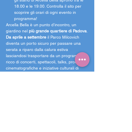
gli stand di Arcella Bella aprono tra le 
18.00 e le 19.00. Controlla il sito per 
scoprire gli orari di ogni evento in 
programma!
Arcella Bella è un punto d’incontro, un 
giardino nel 
più grande quartiere di Padova
.
Da aprile a settembre 
il Parco Milcovich 
diventa un porto sicuro per passare una 
serata a riparo dalla calura estiva 
lasciandosi trasportare da un programma 
ricco di concerti, spettacoli, talks, proiezioni 
cinematografiche e iniziative culturali di 
ogni genere, da laboratori a performance di 
arte contemporanea.
I tre palchi con diversi eventi, le cinque 
aree ristoro con proposte variegate e le 
aree gioco per i bambini e per gli amici a 
quattro zampe rendono Arcella Bella un 
giardino accogliente, inclusivo ed 
accessibile a chiunque voglia godersi una 
serata in tranquillità a due passi dal centro.
Grazie alla 
collaborazione con le 