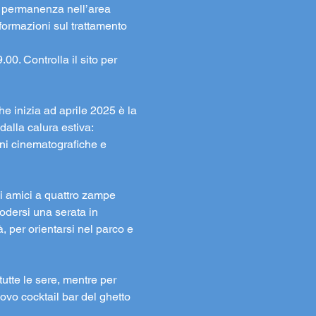
la permanenza nell’area 
formazioni sul trattamento 
00. Controlla il sito per 
e inizia ad aprile 2025 è la 
alla calura estiva: 
oni cinematografiche e 
li amici a quattro zampe 
odersi una serata in 
, per orientarsi nel parco e 
tutte le sere, mentre per 
uovo cocktail bar del ghetto 