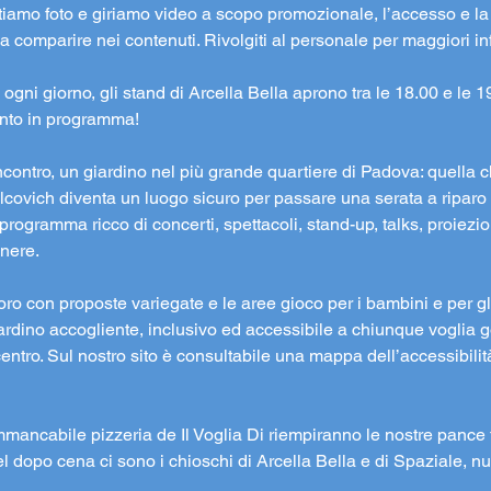
cattiamo foto e giriamo video a scopo promozionale, l’accesso e 
 comparire nei contenuti. Rivolgiti al personale per maggiori in
ogni giorno, gli stand di Arcella Bella aprono tra le 18.00 e le 19.
vento in programma!
ncontro, un giardino nel più grande quartiere di Padova: quella ch
ilcovich diventa un luogo sicuro per passare una serata a riparo d
 programma ricco di concerti, spettacoli, stand-up, talks, proiezi
enere.
oro con proposte variegate e le aree gioco per i bambini e per g
rdino accogliente, inclusivo ed accessibile a chiunque voglia g
centro. Sul nostro sito è consultabile una mappa dell’accessibilità
’immancabile pizzeria de Il Voglia Di riempiranno le nostre pance 
 del dopo cena ci sono i chioschi di Arcella Bella e di Spaziale, n