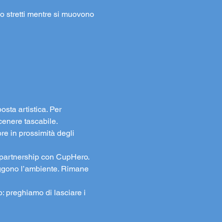
no stretti mentre si muovono 
osta artistica. Per 
cenere tascabile.
re in prossimità degli 
in partnership con CupHero. 
teggono l’ambiente. Rimane 
to: preghiamo di lasciare i 