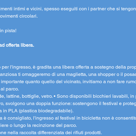
vimenti intimi e vicini, spesso eseguiti con i partner che si tengo
ovimenti circolari.
in pista!
 offerta libera.
o per l'ingresso, è gradita una libera offerta a sostegno della prop
ostanziosa ti omaggeremo di una maglietta, una shopper o il posa
to importante quanto quello del vicinato, invitiamo a non fare rumo
 al parco.
, lattine, bottiglie, vetro. • Sono disponibili bicchieri lavabili, 
uro, svolgono una doppia funzione: sostengono il festival e pro
a in PLA (plastica biodegradabile).
tta è consigliato, l'ingresso al festival in bicicletta non è consenti
liere o lungo la recinzione del parco.
 nella raccolta differenziata dei rifiuti prodotti.