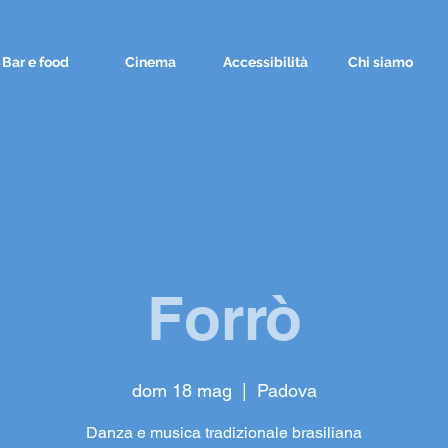
Bar e food
Cinema
Accessibilità
Chi siamo
Forrò
dom 18 mag
  |  
Padova
Danza e musica tradizionale brasiliana