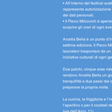
• All’interno del festival s
rappresenta autorizzazione a
dei dati personali.
• Il Parco Milcovich è aperto 
scoprire gli orari di ogni e
Arcella Bella è un punto d’i
settima edizione. Il Parco M
lasciatevi trasportare da un
iniziative culturali di ogni g
Due palchi, cinque aree rist
rendono Arcella Bella un gia
tranquillità a due passi dal 
preparare la propria visita.
La cucina, la friggitoria e l
l’aperitivo o per il cocktail
(via dell’Arco, 11).