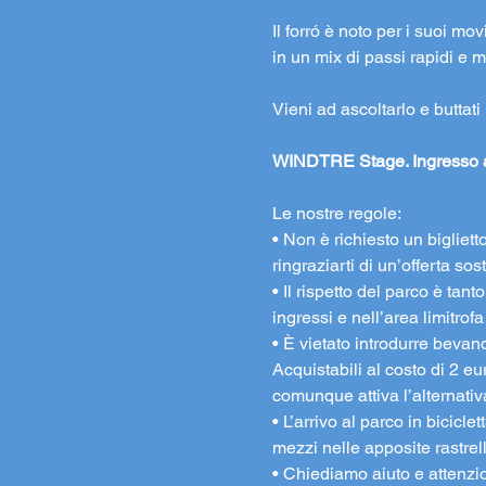
Il forró è noto per i suoi mo
in un mix di passi rapidi e m
Vieni ad ascoltarlo e buttati 
WINDTRE Stage. Ingresso ad
Le nostre regole:
• Non è richiesto un bigliett
ringraziarti di un’offerta s
• Il rispetto del parco è tan
ingressi e nell’area limitrofa
• È vietato introdurre bevande
Acquistabili al costo di 2 e
comunque attiva l’alternativ
• L’arrivo al parco in bicicle
mezzi nelle apposite rastrel
• Chiediamo aiuto e attenzione