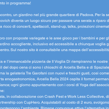
vento in programma!
ncontro, un giardino nel più grande quartiere di Padova. Per la se
ovich diventa un luogo sicuro per passare una serata a riparo dal
icco di concerti, spettacoli, stand-up, talks, proiezioni cinemat
oro con proposte variegate e le aree gioco per i bambini e per g
rdino accogliente, inclusivo ed accessibile a chiunque voglia g
centro. Sul nostro sito è consultabile una mappa dell’accessibilità
ia e l’immancabile pizzeria de Il Voglia Di riempiranno le nostre 
tail del dopo cena ci sono i chioschi di Arcella Bella e di Spazial
orna la gelateria Tre Garofani con nuovi e freschi gusti, così come 
fferta enogastronomica, Arcella Bella 2024 ospita il format permanen
anca; ogni giorno appuntamento con i corsi di Yoga dell’assoc
ne:
a, in collaborazione con Crash Fest e Work Less Collective, dispo
 partnership con CupHero. Acquistabili al costo di 2 euro, svolgon
e proteggono l’ambiente. Rimane comunque attiva l’alternativa in