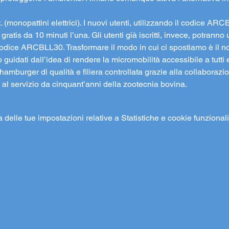
 (monopattini elettrici). I nuovi utenti, utilizzando il codice AR
ratis da 10 minuti l’una. Gli utenti già iscritti, invece, potranno 
odice ARCBLL30. Trasformare il modo in cui ci spostiamo è il no
guidati dall’idea di rendere la micromobilità accessibile a tutti e
 hamburger di qualità e filiera controllata grazie alla collaboraz
o al servizio da cinquant’anni della zootecnia bovina.
elle tue impostazioni relative a Statistiche e cookie funzionali