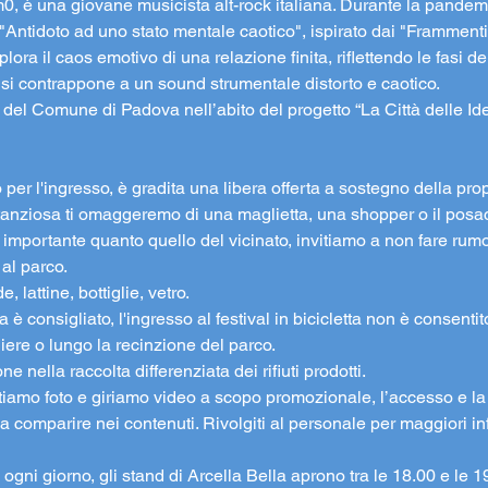
 è una giovane musicista alt-rock italiana. Durante la pandemia,
Antidoto ad uno stato mentale caotico", ispirato dai "Frammenti
ra il caos emotivo di una relazione finita, riflettendo le fasi del
 si contrappone a un sound strumentale distorto e caotico.
 del Comune di Padova nell’abito del progetto “La Città delle Id
o per l'ingresso, è gradita una libera offerta a sostegno della prop
ostanziosa ti omaggeremo di una maglietta, una shopper o il posa
to importante quanto quello del vicinato, invitiamo a non fare rumo
 al parco.
, lattine, bottiglie, vetro.
tta è consigliato, l'ingresso al festival in bicicletta non è consenti
liere o lungo la recinzione del parco.
 nella raccolta differenziata dei rifiuti prodotti.
cattiamo foto e giriamo video a scopo promozionale, l’accesso e 
 comparire nei contenuti. Rivolgiti al personale per maggiori in
ogni giorno, gli stand di Arcella Bella aprono tra le 18.00 e le 19.