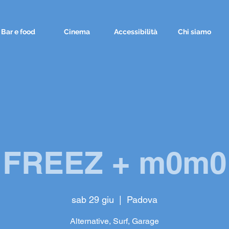
Bar e food
Cinema
Accessibilità
Chi siamo
FREEZ + m0m0
sab 29 giu
  |  
Padova
Alternative, Surf, Garage