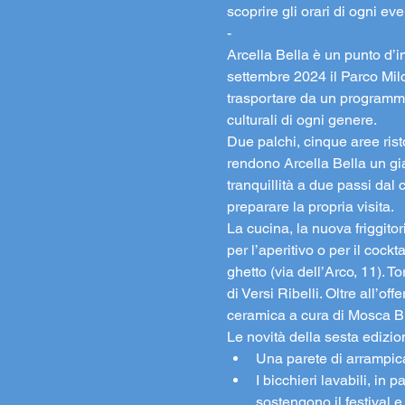
scoprire gli orari di ogni e
-
Arcella Bella è un punto d’i
settembre 2024 il Parco Milc
trasportare da un programma r
culturali di ogni genere.
Due palchi, cinque aree rist
rendono Arcella Bella un gia
tranquillità a due passi dal 
preparare la propria visita.
La cucina, la nuova friggitor
per l’aperitivo o per il cock
ghetto (via dell’Arco, 11). T
di Versi Ribelli. Oltre all’o
ceramica a cura di Mosca Bi
Le novità della sesta edizio
Una parete di arrampicat
I bicchieri lavabili, in
sostengono il festival 