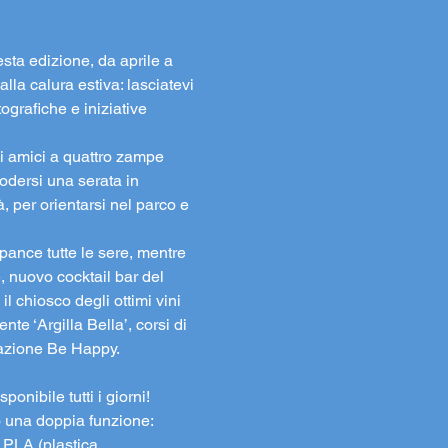
sta edizione, da aprile a 
la calura estiva: lasciatevi 
ografiche e iniziative 
li amici a quattro zampe 
odersi una serata in 
, per orientarsi nel parco e 
pance tutte le sere, mentre 
e, nuovo cocktail bar del 
il chiosco degli ottimi vini 
te ‘Argilla Bella’, corsi di 
iazione Be Happy.
nibile tutti i giorni!
o una doppia funzione: 
 PLA (plastica 