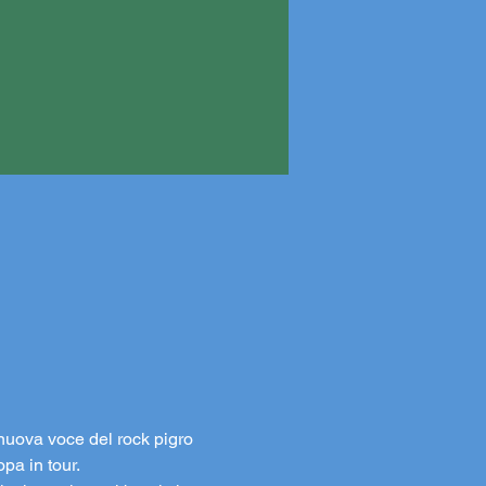
nuova voce del rock pigro 
pa in tour. 