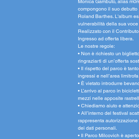
Monica Gambuto, alias m0m0,
compongono il suo debutto "
Roland Barthes. L'album esplo
vulnerabilità della sua voce
Realizzato con il Contributo
Ingresso ad offerta libera.
Le nostre regole:
• Non è richiesto un bigliett
ringraziarti di un’offerta s
• Il rispetto del parco è tan
ingressi e nell’area limitrofa
• È vietato introdurre bevande
• L’arrivo al parco in bicicle
mezzi nelle apposite rastrel
• Chiediamo aiuto e attenzione
• All’interno del festival s
rappresenta autorizzazione a
dei dati personali.
• Il Parco Milcovich è aperto 