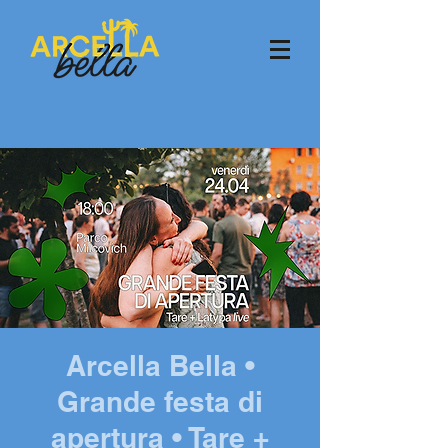
Arcella Bella •
Grande festa di
apertura • Tare +