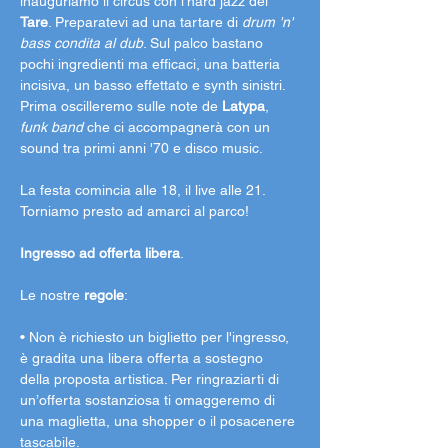
inauguriamo il circus con l'hard jazz dei 
Tare
. Preparatevi ad una tartare di 
drum 'n' 
bass condita al dub
. Sul palco bastano 
pochi ingredienti ma efficaci, una batteria 
incisiva, un basso effettato e synth sinistri. 
Prima oscilleremo sulle note de 
Latypa
, 
funk band 
che ci accompagnerà con un 
sound tra primi anni '70 e disco music. 
La festa comincia alle 18, il live alle 21. 
Torniamo presto ad amarci al parco!
Ingresso ad offerta libera
.
Le nostre 
regole
:
• Non è richiesto un biglietto per l'ingresso, 
è gradita una libera offerta a sostegno 
della proposta artistica. Per ringraziarti di 
un’offerta sostanziosa ti omaggeremo di 
una maglietta, una shopper o il posacenere 
tascabile.