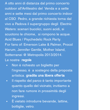
A otto anni di distanza dal primo concerto 
outdoor all'Anfiteatro del  Venda e a sette 
anni e sette mesi dal primo concerto indoor 
al CSO  Pedro, a grande richiesta torna dal 
vivo a Padova il supergruppo degli  Electric 
Waters: scenari bucolici, suoni acidi, si 
scuotono le chiome,  si rompono le acque. 
Acid Blues / Psychedelic Rock Party.
For fans of: Emerson Lake & Palmer, Procol 
Harum, Jennifer Gentle, Mother Island, 
Sotterranei @ Metropolis 2013/2014.
Le nostre 
:
regole
Non è richiesto un biglietto per 
l'ingresso, è 
 a sostegno della proposta 
artistica. 
gradita una libera offerta
Il rispetto del parco è tanto importante 
quanto quello del vicinato, invitiamo a 
non fare rumore in prossimità degli 
ingressi. 
È vietato introdurre bevande, lattine, 
bottiglie, vetro. 