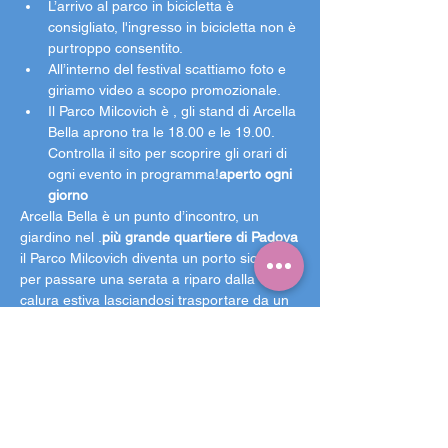
L’arrivo al parco in bicicletta è 
consigliato, l'ingresso in bicicletta non è 
purtroppo consentito. 
All’interno del festival scattiamo foto e 
giriamo video a scopo promozionale.
Il Parco Milcovich è 
, gli stand di Arcella 
Bella aprono tra le 18.00 e le 19.00. 
Controlla il sito per scoprire gli orari di 
ogni evento in programma!
aperto ogni 
giorno
Arcella Bella è un punto d’incontro, un 
giardino nel 
.
più grande quartiere di Padova
il Parco Milcovich diventa un porto sicuro 
per passare una serata a riparo dalla 
calura estiva lasciandosi trasportare da un 
programma ricco di concerti, spettacoli, 
talks, proiezioni cinematografiche e 
iniziative culturali di ogni genere, da 
laboratori a performance di arte 
contemporanea.
Da aprile a settembre 
I tre palchi con diversi eventi, le cinque 
aree ristoro con proposte variegate e le 