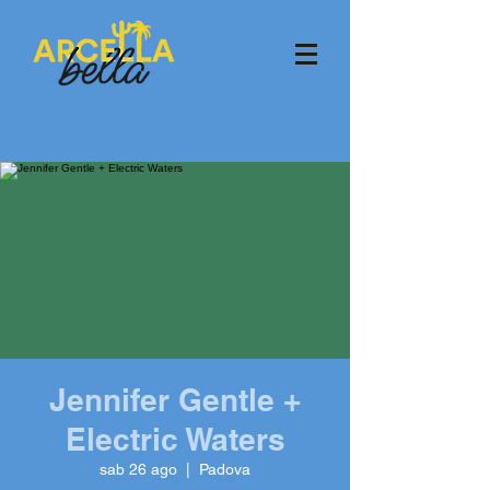
Jennifer Gentle +
Electric Waters
sab 26 ago
  |  
Padova