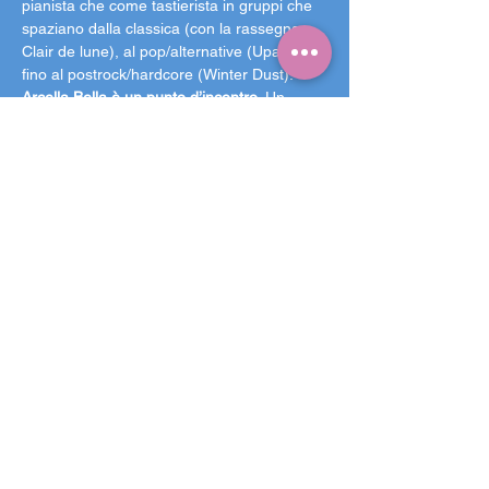
pianista che come tastierista in gruppi che 
spaziano dalla classica (con la rassegna 
Clair de lune), al pop/alternative (Upam), 
fino al postrock/hardcore (Winter Dust).
Arcella Bella è un punto d’incontro
. Un 
giardino estivo aperto tutti i giorni per tutta 
l’estate al Parco Milcovich,
 nel più grande 
quartiere di Padova
. Il rispetto del parco è 
tanto importante quanto quello del vicinato, 
invitiamo a non fare rumore in prossimità 
degli ingressi. È vietato introdurre vetro, 
bevande e alimenti. L’arrivo al parco in 
bicicletta è consigliato, l'ingresso in 
bicicletta non è purtroppo consentito. Come 
sempre,
 l'ingresso è ad offerta libera!
Fallo sapere