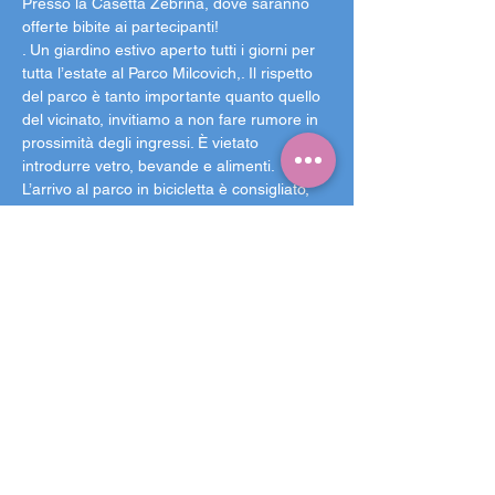
Presso la Casetta Zebrina, dove saranno 
offerte bibite ai partecipanti!
. Un giardino estivo aperto tutti i giorni per 
tutta l’estate al Parco Milcovich,
. Il rispetto 
del parco è tanto importante quanto quello 
del vicinato, invitiamo a non fare rumore in 
prossimità degli ingressi. È vietato 
introdurre vetro, bevande e alimenti. 
L’arrivo al parco in bicicletta è consigliato, 
l'ingresso in bicicletta non è purtroppo 
consentito. Come sempre,
Arcella Bella è un 
punto d’incontro
 nel più grande quartiere di 
Padova
 l'ingresso è ad offerta libera!
Fallo sapere