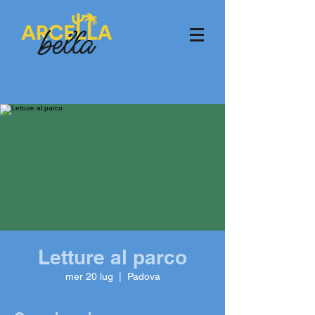
Letture al parco
mer 20 lug
  |  
Padova