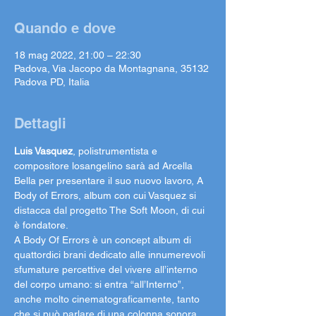
Quando e dove
18 mag 2022, 21:00 – 22:30
Padova, Via Jacopo da Montagnana, 35132
Padova PD, Italia
Dettagli
Luis Vasquez
, polistrumentista e 
compositore losangelino sarà ad Arcella 
Bella per presentare il suo nuovo lavoro, A 
Body of Errors, album con cui Vasquez si 
distacca dal progetto The Soft Moon, di cui 
è fondatore.
A Body Of Errors è un concept album di 
quattordici brani dedicato alle innumerevoli 
sfumature percettive del vivere all’interno 
del corpo umano: si entra “all’Interno”, 
anche molto cinematograficamente, tanto 
che si può parlare di una colonna sonora 