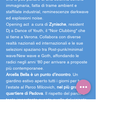
immaginaria, fatta di trame ambient e 
staffilate industrial, reminescenze darkwave 
ed esplosioni noise.
Opening act  a cura di 
Zynische
, resident 
Dj a Dance of Youth, il "Noir Clubbing" che 
si tiene a Verona. Collabora con diverse 
realtà nazionali ed internazionali e le sue 
selezioni spaziano tra Post-punk/minimal 
wave/New wave e Goth, affondando le 
radici negli anni '80 per arrivare a proposte 
più contemporanee.
Arcella Bella è un punto d’incontro
. Un 
giardino estivo aperto tutti i giorni per tutta 
l’estate al Parco Milcovich,
 nel più grande 
quartiere di Padova
. Il rispetto del parco è 
tanto importante quanto quello del vicinato, 
invitiamo a non fare rumore in prossimità 
degli ingressi. È vietato introdurre vetro, 
bevande e alimenti. L’arrivo al parco in 
bicicletta è consigliato, l'ingresso in 
bicicletta non è purtroppo consentito. Come 