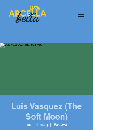
Luis Vasquez (The
Soft Moon)
mer 18 mag
  |  
Padova