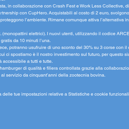
a, in collaborazione con Crash Fest e Work Less Collective, dispo
 partnership con CupHero. Acquistabili al costo di 2 euro, svolgon
e proteggono l’ambiente. Rimane comunque attiva l’alternativa in
 (monopattini elettrici). I nuovi utenti, utilizzando il codice AR
ratis da 10 minuti l’una.

 invece, potranno usufruire di uno sconto del 30% su 3 corse con 
ui ci spostiamo è il nostro investimento sul futuro, per questo si
accessibile a tutti e tutte.
 hamburger di qualità e filiera controllata grazie alla collaboraz
o al servizio da cinquant’anni della zootecnia bovina.
elle tue impostazioni relative a Statistiche e cookie funzionali