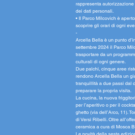
rappresenta autorizzazione a
dei dati personali.
• Il Parco Milcovich è aperto 
scoprire gli orari di ogni e
-
Arcella Bella è un punto d’i
settembre 2024 il Parco Milc
trasportare da un programma r
culturali di ogni genere.
Due palchi, cinque aree rist
rendono Arcella Bella un gia
tranquillità a due passi dal 
preparare la propria visita.
La cucina, la nuova friggitor
per l’aperitivo o per il cock
ghetto (via dell’Arco, 11). T
di Versi Ribelli. Oltre all’o
ceramica a cura di Mosca Bi
Le novità della sesta edizio