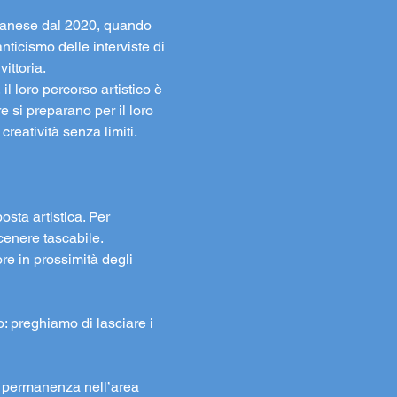
ilanese dal 2020, quando 
nticismo delle interviste di 
ittoria.
l loro percorso artistico è 
e si preparano per il loro 
reatività senza limiti.
osta artistica. Per 
cenere tascabile.
re in prossimità degli 
to: preghiamo di lasciare i 
la permanenza nell’area 