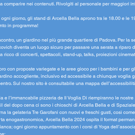
 comparire nei contenuti. Rivolgiti al personale per maggiori in
ogni giorno, gli stand di Arcella Bella aprono tra le 18.00 e le 19.
vento in programma!
ncontro, un giardino nel più grande quartiere di Padova. Per la se
ovich diventa un luogo sicuro per passare una serata a riparo dal
icco di concerti, spettacoli, stand-up, talks, proiezioni cinemat
oro con proposte variegate e le aree gioco per i bambini e per g
rdino accogliente, inclusivo ed accessibile a chiunque voglia g
centro. Sul nostro sito è consultabile una mappa dell’accessibilità
ia e l’immancabile pizzeria de Il Voglia Di riempiranno le nostre 
tail del dopo cena ci sono i chioschi di Arcella Bella e di Spazial
orna la gelateria Tre Garofani con nuovi e freschi gusti, così come 
fferta enogastronomica, Arcella Bella 2024 ospita il format permanen
anca; ogni giorno appuntamento con i corsi di Yoga dell’assoc
ne: