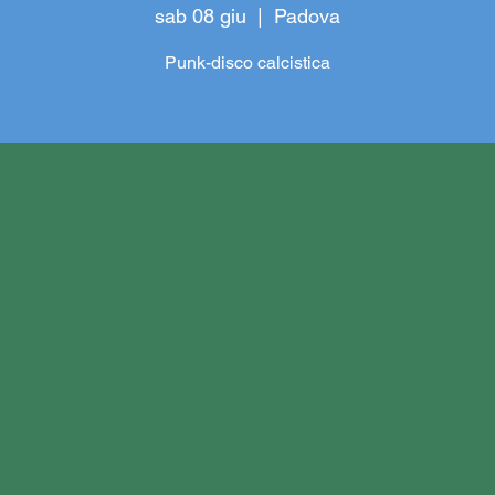
sab 08 giu
  |  
Padova
Punk-disco calcistica