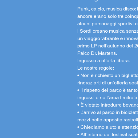
Punk, calcio, musica disco:
ancora erano solo tre coinqui
alcuni personaggi sportivi e l
i Sordi creano musica senza 
un viaggio vibrante e innovat
primo LP nell'autunno del 20
Palco Dr. Martens.
Ingresso a offerta libera.
Le nostre regole:
• Non è richiesto un bigliett
ringraziarti di un’offerta s
• Il rispetto del parco è tan
ingressi e nell’area limitrofa
• È vietato introdurre bevande
• L’arrivo al parco in bicicle
mezzi nelle apposite rastrel
• Chiediamo aiuto e attenzione
• All’interno del festival s