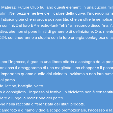
 i Materazi Future Club frullano questi elementi in una cucina m
lini. Nei pezzi e nei live c'è il calore della curva, l'ingenuo roma
'atipica gioia che si prova post-partita, che va oltre la semplice v
confini. Dal loro EP electro-funk "eh?" al secondo disco "mah", i
ivo, che non si pone limiti di genere o di definizione. Ora, mentr
24, continueranno a stupire con la loro energia contagiosa e la c
o per l'ingresso, è gradita una libera offerta a sostegno della prop
ostanziosa ti omaggeremo di una maglietta, una shopper o il posa
to importante quanto quello del vicinato, invitiamo a non fare rumo
 al parco.
, lattine, bottiglie, vetro.
tta è consigliato, l'ingresso al festival in bicicletta non è consenti
liere o lungo la recinzione del parco.
 nella raccolta differenziata dei rifiuti prodotti.
cattiamo foto e giriamo video a scopo promozionale, l’accesso e 