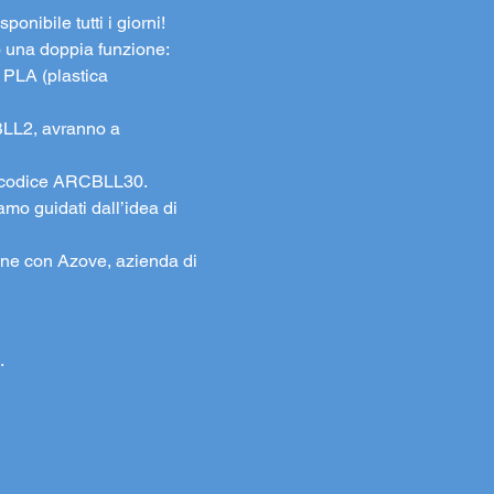
nibile tutti i giorni!
o una doppia funzione: 
 PLA (plastica 
CBLL2, avranno a 
il codice ARCBLL30. 
amo guidati dall’idea di 
ione con Azove, azienda di 
.