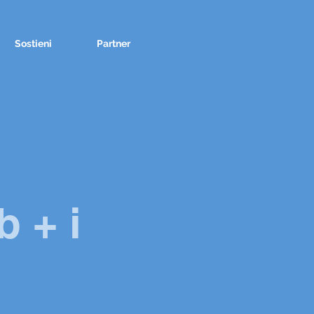
Sostieni
Partner
b + i