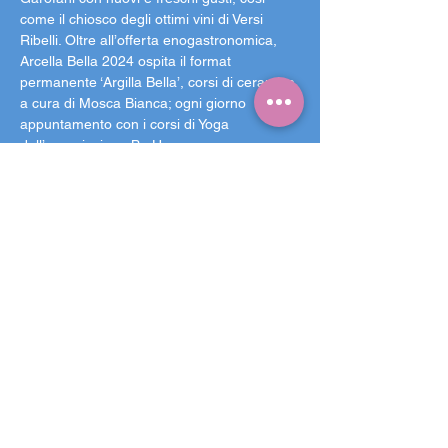
come il chiosco degli ottimi vini di Versi 
Ribelli. Oltre all’offerta enogastronomica, 
Arcella Bella 2024 ospita il format 
permanente ‘Argilla Bella’, corsi di ceramica 
a cura di Mosca Bianca; ogni giorno 
appuntamento con i corsi di Yoga 
dell’associazione Be Happy.
Le novità della sesta edizione:
Una parete di arrampicata, in 
collaborazione con Crash Fest e Work 
Less Collective, disponibile tutti i giorni!
I bicchieri lavabili, in partnership con 
CupHero. Acquistabili al costo di 2 
euro, svolgono una doppia funzione: 
sostengono il festival e proteggono 
l’ambiente. Rimane comunque attiva 
l’alternativa in PLA (plastica 
biodegradabile).
La partnership con Dott. (monopattini 
elettrici). I nuovi utenti, utilizzando il 
codice ARCBLL2, avranno a 