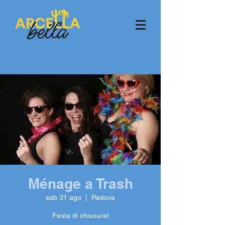
Ménage a Trash
sab 31 ago
  |  
Padova
Festa di chiusura!