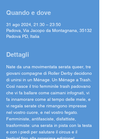
Quando e dove
31 ago 2024, 21:30 – 23:50
Padova, Via Jacopo da Montagnana, 35132
Padova PD, Italia
Dettagli
Nate da una movimentata serata queer, tre 
giovani compagne di Roller Derby decidono 
di unirsi in un Ménage. Un Ménage a Trash.
Così nasce il trio femminile trash padovano 
che vi fa ballare come caimani infognati, vi 
fa innamorare come al tempo delle mele, e 
vi regala serate che rimangono impresse 
nel vostro cuore, e nel vostro fegato.
Femministe, antifasciste, disfattiste, 
trasformiste: una serata in pista con la testa 
e con i piedi per salutare il circus e il 
festival fino alla prossima edizione!