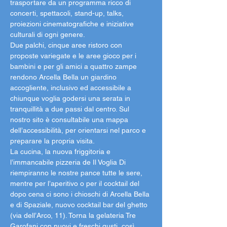
trasportare da un programma ricco di 
concerti, spettacoli, stand-up, talks, 
proiezioni cinematografiche e iniziative 
culturali di ogni genere.
Due palchi, cinque aree ristoro con 
proposte variegate e le aree gioco per i 
bambini e per gli amici a quattro zampe 
rendono Arcella Bella un giardino 
accogliente, inclusivo ed accessibile a 
chiunque voglia godersi una serata in 
tranquillità a due passi dal centro. Sul 
nostro sito è consultabile una mappa 
dell’accessibilità, per orientarsi nel parco e 
preparare la propria visita.
La cucina, la nuova friggitoria e 
l’immancabile pizzeria de Il Voglia Di 
riempiranno le nostre pance tutte le sere, 
mentre per l’aperitivo o per il cocktail del 
dopo cena ci sono i chioschi di Arcella Bella 
e di Spaziale, nuovo cocktail bar del ghetto 
(via dell’Arco, 11). Torna la gelateria Tre 
Garofani con nuovi e freschi gusti, così 