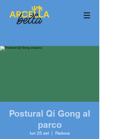
Postural Qi Gong al
parco
lun 25 set
  |  
Padova