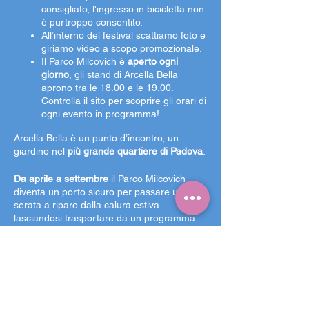
consigliato, l'ingresso in bicicletta non
è purtroppo consentito.
All’interno del festival scattiamo foto e
giriamo video a scopo promozionale.
Il Parco Milcovich è
aperto ogni
giorno
, gli stand di Arcella Bella
aprono tra le 18.00 e le 19.00.
Controlla il sito per scoprire gli orari di
ogni evento in programma!
Arcella Bella è un punto d’incontro, un
giardino nel
più grande quartiere di Padova
.
Da aprile a settembre
il Parco Milcovich
diventa un porto sicuro per passare una
serata a riparo dalla calura estiva
lasciandosi trasportare da un programma
ricco di concerti, spettacoli, talks, proiezioni
cinematografiche e iniziative culturali di ogni
genere, da laboratori a performance di arte
contemporanea.
I tre palchi con diversi eventi, le cinque aree