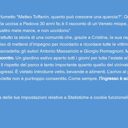
fumetto "Matteo Toffanin, quanto può crescere una quercia?". Que
a uccisa a Padova 30 anni fa; è il racconto di un Veneto miope, ch
uattro mele marce, e non uccidono.”
attutto la storia di una comunità che, grazie a Cristina, la sua 
iso di mettersi d’impegno per ricordarlo e ricordare tutte le vitti
Marcadella; gli autori Antonio Massariolo e Giorgio Romagnoni
ncontro
. Un giardino estivo aperto tutti i giorni per tutta l’estate 
. Il rispetto del parco è tanto importante quanto quello del vicinat
gressi. È vietato introdurre vetro, bevande e alimenti. L’arrivo al 
icicletta non è purtroppo consentito. Come sempre,
 l'ingresso è ad
elle tue impostazioni relative a Statistiche e cookie funzionali