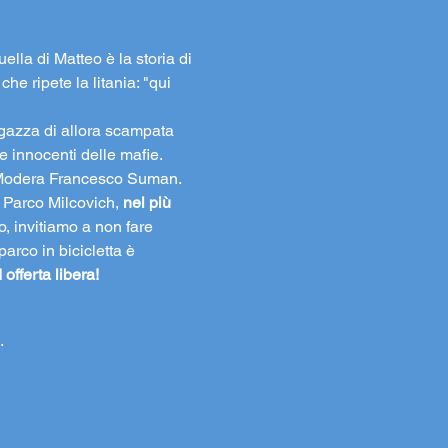
lla di Matteo è la storia di 
e ripete la litania: "qui 
ragazza di allora scampata 
me innocenti delle mafie.
. Modera Francesco Suman.
al Parco Milcovich,
 nel più 
o, invitiamo a non fare 
parco in bicicletta è 
 offerta libera!
.