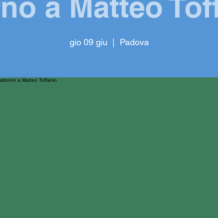
rno a Matteo Tof
gio 09 giu
  |  
Padova