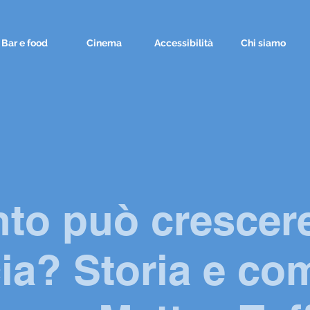
Bar e food
Cinema
Accessibilità
Chi siamo
to può crescer
ia? Storia e co