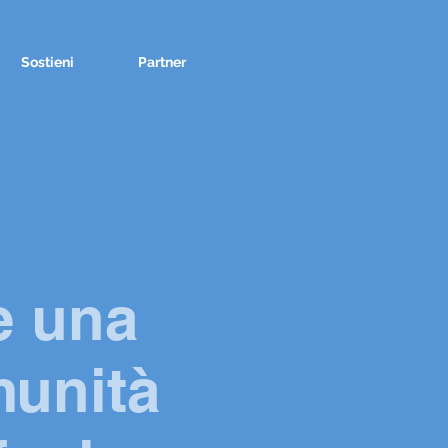
Sostieni
Partner
e una
munità