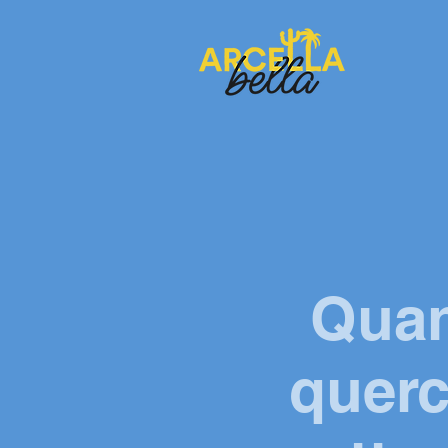
Quan
querc