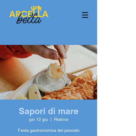
Sapori di mare
gio 12 giu
  |  
Padova
Festa gastronomica del pescato