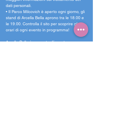
dati personali.
• Il Parco Milcovich è aperto ogni giorno, gli 
stand di Arcella Bella aprono tra le 18.00 e 
le 19.00. Controlla il sito per scoprire gli 
orari di ogni evento in programma!
Arcella Bella è un punto d’incontro, un 
giardino nel più grande quartiere di 
Padova: quella che inizia ad aprile 2025 è 
la settima edizione. Il Parco Milcovich 
diventa un luogo sicuro per passare una 
serata a riparo dalla calura estiva: lasciatevi 
trasportare da un programma ricco di 
concerti, spettacoli, stand-up, talks, 
proiezioni cinematografiche e iniziative 
culturali di ogni genere.
Due palchi, cinque aree ristoro con 
proposte variegate e le aree gioco per i 
bambini e per gli amici a quattro zampe 
rendono Arcella Bella un giardino 