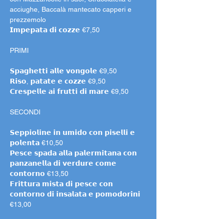
acciughe, Baccalà mantecato capperi e 
prezzemolo
𝗜𝗺𝗽𝗲𝗽𝗮𝘁𝗮 𝗱𝗶 𝗰𝗼𝘇𝘇𝗲 €7,50
PRIMI
𝗦𝗽𝗮𝗴𝗵𝗲𝘁𝘁𝗶 𝗮𝗹𝗹𝗲 𝘃𝗼𝗻𝗴𝗼𝗹𝗲 €9,50
𝗥𝗶𝘀𝗼, 𝗽𝗮𝘁𝗮𝘁𝗲 𝗲 𝗰𝗼𝘇𝘇𝗲 €9,50
𝗖𝗿𝗲𝘀𝗽𝗲𝗹𝗹𝗲 𝗮𝗶 𝗳𝗿𝘂𝘁𝘁𝗶 𝗱𝗶 𝗺𝗮𝗿𝗲 €9,50
SECONDI
𝗦𝗲𝗽𝗽𝗶𝗼𝗹𝗶𝗻𝗲 𝗶𝗻 𝘂𝗺𝗶𝗱𝗼 𝗰𝗼𝗻 𝗽𝗶𝘀𝗲𝗹𝗹𝗶 𝗲 
𝗽𝗼𝗹𝗲𝗻𝘁𝗮 €10,50
𝗣𝗲𝘀𝗰𝗲 𝘀𝗽𝗮𝗱𝗮 𝗮𝗹𝗹𝗮 𝗽𝗮𝗹𝗲𝗿𝗺𝗶𝘁𝗮𝗻𝗮 𝗰𝗼𝗻 
𝗽𝗮𝗻𝘇𝗮𝗻𝗲𝗹𝗹𝗮 𝗱𝗶 𝘃𝗲𝗿𝗱𝘂𝗿𝗲 𝗰𝗼𝗺𝗲 
𝗰𝗼𝗻𝘁𝗼𝗿𝗻𝗼 €13,50
𝗙𝗿𝗶𝘁𝘁𝘂𝗿𝗮 𝗺𝗶𝘀𝘁𝗮 𝗱𝗶 𝗽𝗲𝘀𝗰𝗲 𝗰𝗼𝗻 
𝗰𝗼𝗻𝘁𝗼𝗿𝗻𝗼 𝗱𝗶 𝗶𝗻𝘀𝗮𝗹𝗮𝘁𝗮 𝗲 𝗽𝗼𝗺𝗼𝗱𝗼𝗿𝗶𝗻𝗶 
€13,00