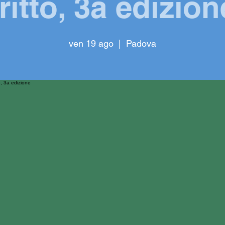
fritto, 3a edizion
ven 19 ago
  |  
Padova