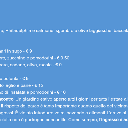
he, Philadelphia e salmone, sgombro e olive taggiasche, bacca
i in sugo - € 9

o, zucchine e pomodorini - € 9,50

 mare, sedano, olive, rucola - € 9
 polenta - € 9

, aglio e pane - € 12

no di insalata e pomodorini - € 10
ncontro
. Un giardino estivo aperto tutti i giorni per tutta l’estate 
. Il rispetto del parco è tanto importante quanto quello del vicinat
gressi. È vietato introdurre vetro, bevande e alimenti. L’arrivo al 
icicletta non è purtroppo consentito. Come sempre,
 l'ingresso è ad