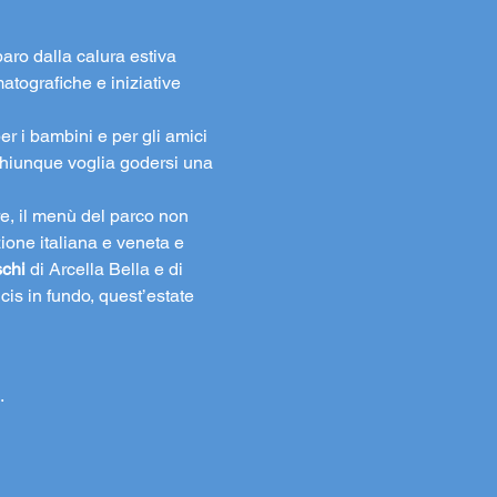
aro dalla calura estiva 
atografiche e iniziative 
er i bambini e per gli amici 
chiunque voglia godersi una 
e, il menù del parco non 
izione italiana e veneta e 
schi
 di Arcella Bella e di 
cis in fundo, quest’estate 
.