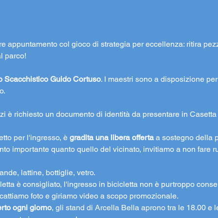
e appuntamento col gioco di strategia per eccellenza: ritira pezz
l parco!

o Scacchistico Guido Cortuso
. I maestri sono a disposizione per
.

zzi è richiesto un documento di identità da presentare in Casetta
tto per l'ingresso, è 
gradita una libera offerta
 a sostegno della p
tanto importante quanto quello del vicinato, invitiamo a non fare 
nde, lattine, bottiglie, vetro. 
cletta è consigliato, l'ingresso in bicicletta non è purtroppo consen
l scattiamo foto e giriamo video a scopo promozionale.
rto ogni giorno
, gli stand di Arcella Bella aprono tra le 18.00 e le