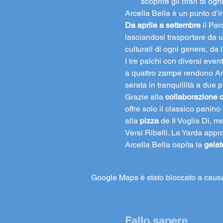
scoprire gli orari di og
Arcella Bella è un punto d’i
Da aprile a settembre 
il Par
lasciandosi trasportare da u
culturali di ogni genere, da
I tre palchi con diversi even
a quattro zampe rendono Arc
serata in tranquillità a due p
Grazie alla 
collaborazione c
offre solo il classico panino 
alla 
pizza
 de Il Voglia Di, m
Versi Ribelli. La Yarda appro
Arcella Bella ospita la 
gelat
Google Maps è stato bloccato a causa d
Fallo sapere