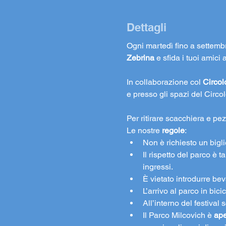
Dettagli
Ogni martedì fino a settembr
Zebrina
 e sfida i tuoi amici a
In collaborazione col 
Circol
e presso gli spazi del Circolo
Per ritirare scacchiera e pe
Le nostre 
regole
:
Non è richiesto un biglie
Il rispetto del parco è 
ingressi. 
È vietato introdurre beva
L’arrivo al parco in bici
All’interno del festiva
Il Parco Milcovich è 
ape