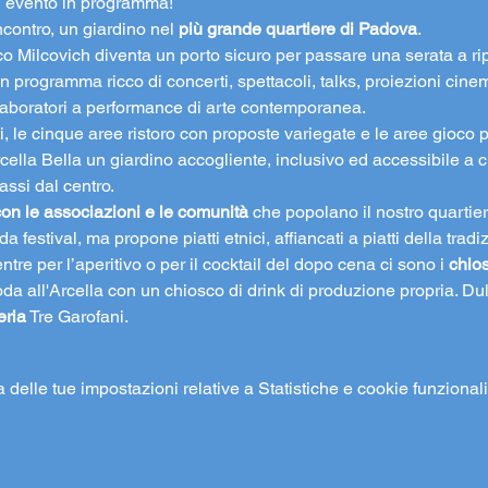
ni evento in programma!
ncontro, un giardino nel 
più grande quartiere di Padova
.
co Milcovich diventa un porto sicuro per passare una serata a rip
n programma ricco di concerti, spettacoli, talks, proiezioni cinem
 laboratori a performance di arte contemporanea.
ti, le cinque aree ristoro con proposte variegate e le aree gioco p
ella Bella un giardino accogliente, inclusivo ed accessibile a 
assi dal centro.
on le associazioni e le comunità 
che popolano il nostro quartier
da festival, ma propone piatti etnici, affiancati a piatti della trad
entre per l’aperitivo o per il cocktail del dopo cena ci sono i 
chio
da all'Arcella con un chiosco di drink di produzione propria. Dul
eria
 Tre Garofani.
elle tue impostazioni relative a Statistiche e cookie funzionali