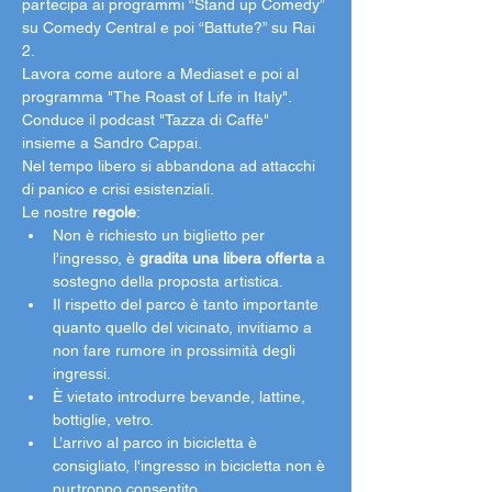
partecipa ai programmi “Stand up Comedy” 
su Comedy Central e poi “Battute?” su Rai 
2.
Lavora come autore a Mediaset e poi al 
programma "The Roast of Life in Italy". 
Conduce il podcast "Tazza di Caffè" 
insieme a Sandro Cappai.
Nel tempo libero si abbandona ad attacchi 
di panico e crisi esistenziali.
Le nostre 
regole
:
Non è richiesto un biglietto per 
l'ingresso, è 
gradita una libera offerta
 a 
sostegno della proposta artistica. 
Il rispetto del parco è tanto importante 
quanto quello del vicinato, invitiamo a 
non fare rumore in prossimità degli 
ingressi. 
È vietato introdurre bevande, lattine, 
bottiglie, vetro. 
L’arrivo al parco in bicicletta è 
consigliato, l'ingresso in bicicletta non è 
purtroppo consentito. 