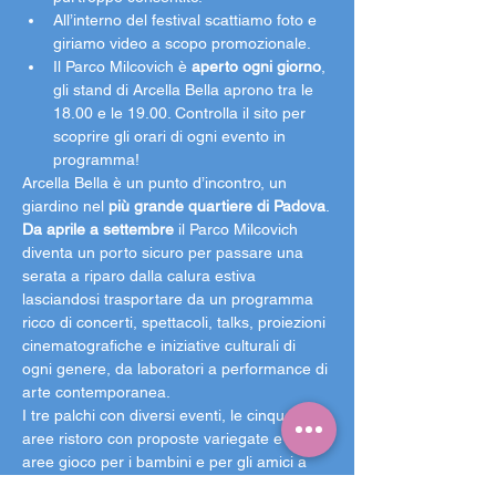
All’interno del festival scattiamo foto e 
giriamo video a scopo promozionale.
Il Parco Milcovich è 
aperto ogni giorno
, 
gli stand di Arcella Bella aprono tra le 
18.00 e le 19.00. Controlla il sito per 
scoprire gli orari di ogni evento in 
programma!
Arcella Bella è un punto d’incontro, un 
giardino nel 
più grande quartiere di Padova
.
Da aprile a settembre 
il Parco Milcovich 
diventa un porto sicuro per passare una 
serata a riparo dalla calura estiva 
lasciandosi trasportare da un programma 
ricco di concerti, spettacoli, talks, proiezioni 
cinematografiche e iniziative culturali di 
ogni genere, da laboratori a performance di 
arte contemporanea.
I tre palchi con diversi eventi, le cinque 
aree ristoro con proposte variegate e le 
aree gioco per i bambini e per gli amici a 
quattro zampe rendono Arcella Bella un 