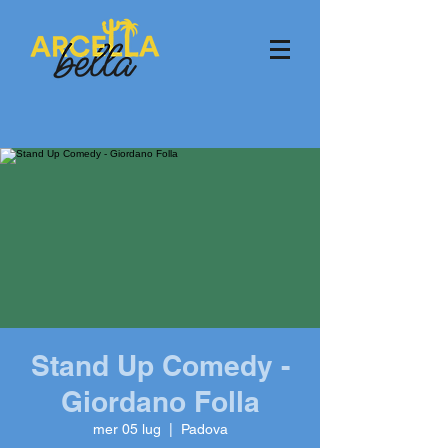
Stand Up Comedy -
Giordano Folla
mer 05 lug
  |  
Padova