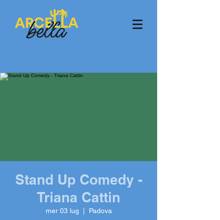
Stand Up Comedy -
Triana Cattin
mer 03 lug
  |  
Padova