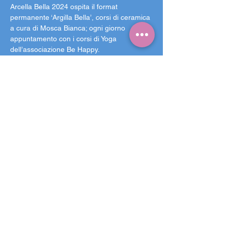
Arcella Bella 2024 ospita il format 
permanente ‘Argilla Bella’, corsi di ceramica 
a cura di Mosca Bianca; ogni giorno 
appuntamento con i corsi di Yoga 
dell’associazione Be Happy.
Le novità della sesta edizione:
Una parete di arrampicata, in 
collaborazione con Crash Fest e Work 
Less Collective, disponibile tutti i giorni!
I bicchieri lavabili, in partnership con 
CupHero. Acquistabili al costo di 2 
euro, svolgono una doppia funzione: 
sostengono il festival e proteggono 
l’ambiente. Rimane comunque attiva 
l’alternativa in PLA (plastica 
biodegradabile).
La partnership con Dott. (monopattini 
elettrici). I nuovi utenti, utilizzando il 
codice ARCBLL2, avranno a 
disposizione due corse gratis da 10 
minuti l’una. Gli utenti già iscritti, 