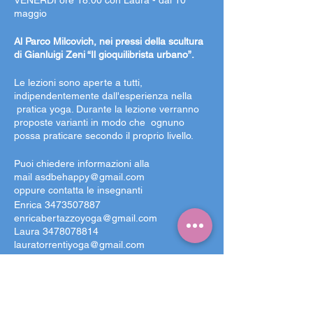
VENERDI ore 18:00 con Laura - dal 10
maggio
Al Parco Milcovich, nei pressi della scultura
di Gianluigi Zeni “Il gioquilibrista urbano”.
Le lezioni sono aperte a tutti,
indipendentemente dall'esperienza nella
pratica yoga. Durante la lezione verranno
proposte varianti in modo che ognuno
possa praticare secondo il proprio livello.
Puoi chiedere informazioni alla
mail
asdbehappy@gmail.com
oppure contatta le insegnanti
Enrica 3473507887
enricabertazzoyoga@gmail.com
Laura 3478078814
lauratorrentiyoga@gmail.com
Link per l'iscrizione alle lezioni settimanali:
https://forms.gle/V2EnXhzAE14win6n7