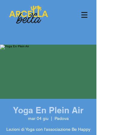
Yoga En Plein Air
mar 04 giu
  |  
Padova
Lezioni di Yoga con l'associazione Be Happy