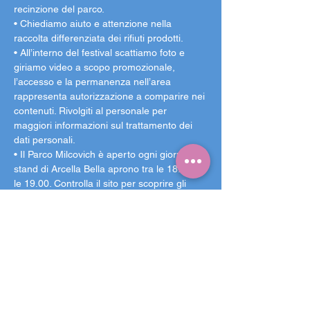
recinzione del parco.
• Chiediamo aiuto e attenzione nella 
raccolta differenziata dei rifiuti prodotti.
• All’interno del festival scattiamo foto e 
giriamo video a scopo promozionale, 
l’accesso e la permanenza nell’area 
rappresenta autorizzazione a comparire nei 
contenuti. Rivolgiti al personale per 
maggiori informazioni sul trattamento dei 
dati personali.
• Il Parco Milcovich è aperto ogni giorno, gli 
stand di Arcella Bella aprono tra le 18.00 e 
le 19.00. Controlla il sito per scoprire gli 
orari di ogni evento in programma!
Arcella Bella è un punto d’incontro, un 
giardino nel più grande quartiere di 
Padova: quella che inizia ad aprile 2025 è 
la settima edizione. Il Parco Milcovich 
diventa un luogo sicuro per passare una 
serata a riparo dalla calura estiva: lasciatevi 