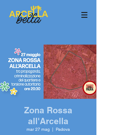
Zona Rossa
all'Arcella
mar 27 mag
  |  
Padova