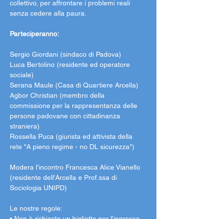
collettivo, per affrontare i problemi reali 
senza cedere alla paura.
Parteciperanno: 
Sergio Giordani (sindaco di Padova)
Luca Bertolino (residente ed operatore 
sociale)
Serana Maule (Casa di Quartiere Arcella)
Agbor Christian (membro della 
commissione per la rappresentanza delle 
persone padovane con cittadinanza 
straniera)
Rossella Puca (giurista ed attivista della 
rete "A pieno regime - no DL sicurezza")
Modera l'incontro Francesca Alice Vianello 
(residente dell'Arcella e Prof.ssa di 
Sociologia UNIPD)
Le nostre regole:
• Non è richiesto un biglietto per l'ingresso, 